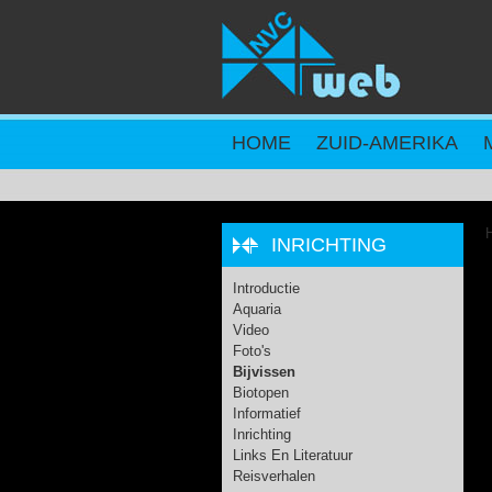
Overslaan en naar de inhoud gaan
HOME
ZUID-AMERIKA
H
INRICHTING
Introductie
Aquaria
Video
Foto's
Bijvissen
Biotopen
Informatief
Inrichting
Links En Literatuur
Reisverhalen