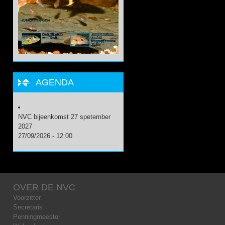
AGENDA
NVC bijeenkomst 27 spetember
2027
27/09/2026 - 12:00
OVER DE NVC
Voorzitter
Secretaris
Penningmeester