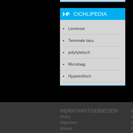
CICHLIPEDIA
Limnivoor
Terminale taxa
polyfyletisch
Microfaag
Hypertrofisch
HERKOMSTGEBIEDEN
Afrika
Algemeen
Malawi