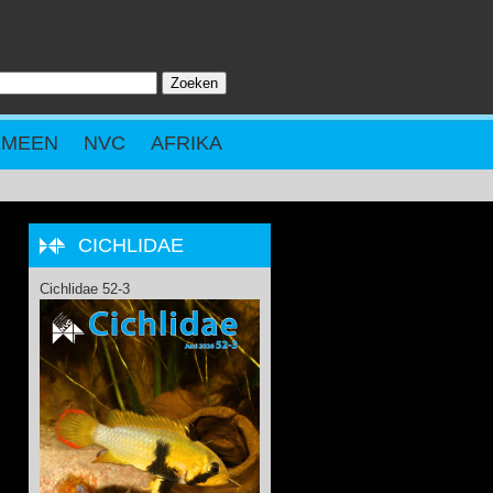
Zoeken
ZOEKVELD
EMEEN
NVC
AFRIKA
CICHLIDAE
Cichlidae 52-3