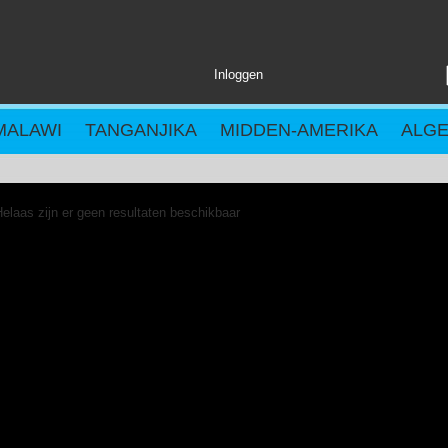
Inloggen
MALAWI
TANGANJIKA
MIDDEN-AMERIKA
ALG
elaas zijn er geen resultaten beschikbaar