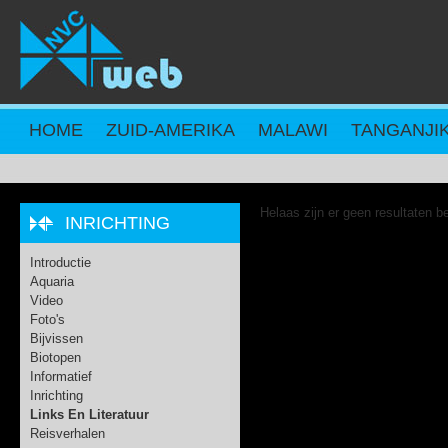
Overslaan en naar de inhoud gaan
HOME
ZUID-AMERIKA
MALAWI
TANGANJI
Helaas zijn er geen resultaten b
INRICHTING
Introductie
Aquaria
Video
Foto's
Bijvissen
Biotopen
Informatief
Inrichting
Links En Literatuur
Reisverhalen