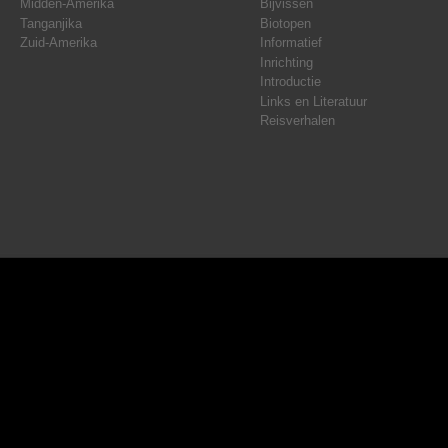
Midden-Amerika
Bijvissen
Tanganjika
Biotopen
Zuid-Amerika
Informatief
Inrichting
Introductie
Links en Literatuur
Reisverhalen