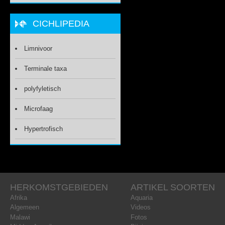
CICHLIPEDIA
Limnivoor
Terminale taxa
polyfyletisch
Microfaag
Hypertrofisch
HERKOMSTGEBIEDEN
ARTIKEL SOORTEN
Afrika
Aquaria
Algemeen
Videos
Malawi
Fotos