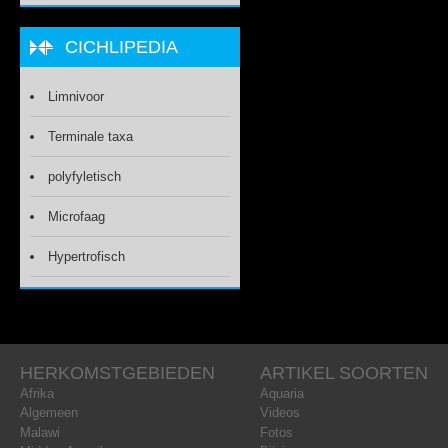
CICHLIPEDIA
Limnivoor
Terminale taxa
polyfyletisch
Microfaag
Hypertrofisch
HERKOMSTGEBIEDEN
ARTIKEL SOORTEN
Afrika
Aquaria
Algemeen
Videos
Malawi
Fotos