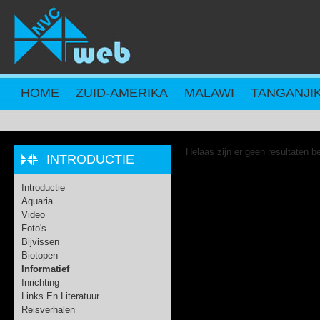
Overslaan en naar de inhoud gaan
HOME
ZUID-AMERIKA
MALAWI
TANGANJI
Helaas zijn er geen resultaten b
INTRODUCTIE
Introductie
Aquaria
Video
Foto's
Bijvissen
Biotopen
Informatief
Inrichting
Links En Literatuur
Reisverhalen