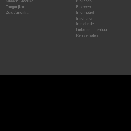
Midden-Amerika
Bijvissen
Tanganjika
Biotopen
Zuid-Amerika
Informatief
Inrichting
Introductie
Links en Literatuur
Reisverhalen