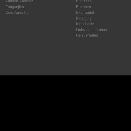
Midden-Amerika
Bijvissen
Tanganjika
Biotopen
Zuid-Amerika
Informatief
Inrichting
Introductie
Links en Literatuur
Reisverhalen