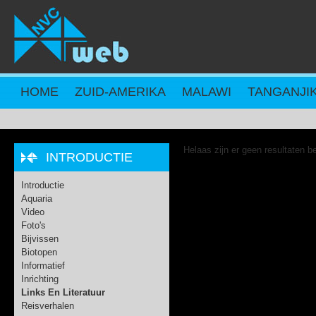
Overslaan en naar de inhoud gaan
HOME
ZUID-AMERIKA
MALAWI
TANGANJI
Helaas zijn er geen resultaten b
INTRODUCTIE
Introductie
Aquaria
Video
Foto's
Bijvissen
Biotopen
Informatief
Inrichting
Links En Literatuur
Reisverhalen