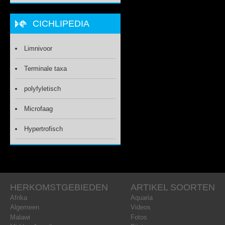
CICHLIPEDIA
Limnivoor
Terminale taxa
polyfyletisch
Microfaag
Hypertrofisch
HERKOMSTGEBIEDEN
ARTIKEL SOORTEN
Afrika
Aquaria
Algemeen
Videos
Malawi
Fotos