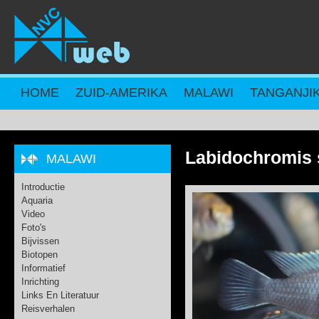
Overslaan en naar de inhoud gaan
HOME
ZUID-AMERIKA
MALAWI
TANGANJI
Labidochromis s
MALAWI
Introductie
Aquaria
Video
Foto's
Bijvissen
Biotopen
Informatief
Inrichting
Links En Literatuur
Reisverhalen