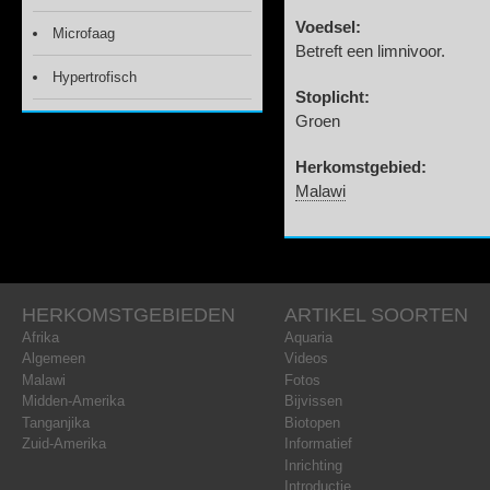
Voedsel:
Microfaag
Betreft een limnivoor.
Hypertrofisch
Stoplicht:
Groen
Herkomstgebied:
Malawi
HERKOMSTGEBIEDEN
ARTIKEL SOORTEN
Afrika
Aquaria
Algemeen
Videos
Malawi
Fotos
Midden-Amerika
Bijvissen
Tanganjika
Biotopen
Zuid-Amerika
Informatief
Inrichting
Introductie