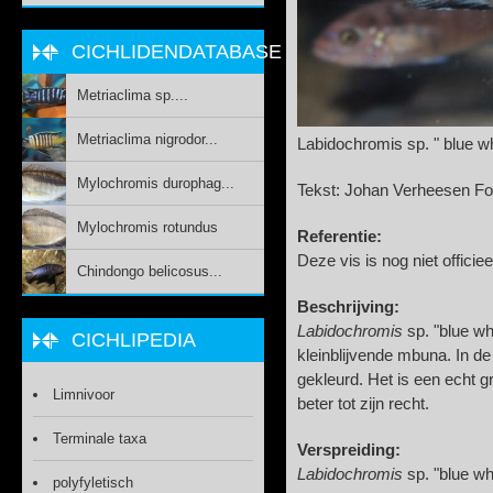
CICHLIDENDATABASE
Metriaclima sp....
Metriaclima nigrodor...
Labidochromis sp. " blue wh
Mylochromis durophag...
Tekst: Johan Verheesen Fo
Mylochromis rotundus
Referentie:
Deze vis is nog niet officie
Chindongo belicosus...
Beschrijving:
Labidochromis
sp. "blue wh
CICHLIPEDIA
kleinblijvende mbuna. In de 
gekleurd. Het is een echt 
Limnivoor
beter tot zijn recht.
Terminale taxa
Verspreiding:
Labidochromis
sp. "blue wh
polyfyletisch