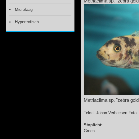
Metriaclima sp. "zebra gold
Microfaag
Hypertrofisch
Metriaclima sp. "zebra gol
Tekst: Johan Verheesen Foto:
Stoplicht:
Groen