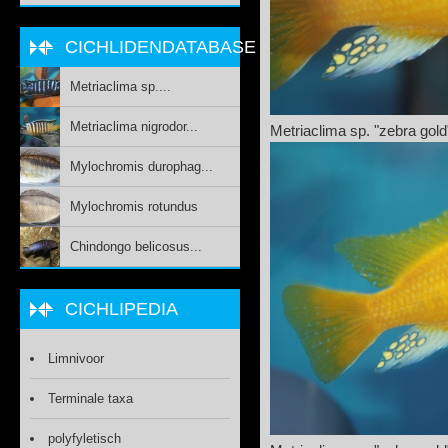
CICHLIDENDATABASE
Metriaclima sp....
Metriaclima nigrodor...
Metriaclima sp. "zebra gold
Mylochromis durophag...
Mylochromis rotundus
Chindongo belicosus...
CICHLIPEDIA
Limnivoor
Terminale taxa
polyfyletisch