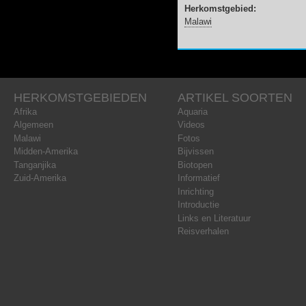
Herkomstgebied:
Malawi
HERKOMSTGEBIEDEN
ARTIKEL SOORTEN
Afrika
Aquaria
Algemeen
Videos
Malawi
Fotos
Midden-Amerika
Bijvissen
Tanganjika
Biotopen
Zuid-Amerika
Informatief
Inrichting
Introductie
Links en Literatuur
Reisverhalen