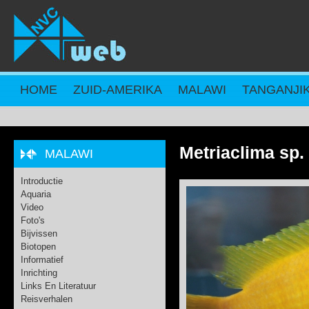
Overslaan en naar de inhoud gaan
HOME
ZUID-AMERIKA
MALAWI
TANGANJI
Metriaclima sp.
MALAWI
Introductie
Aquaria
Video
Foto's
Bijvissen
Biotopen
Informatief
Inrichting
Links En Literatuur
Reisverhalen