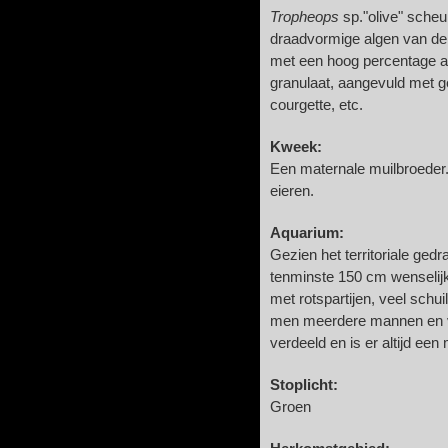
Tropheops
sp."olive" sche
draadvormige algen van de
met een hoog percentage al
granulaat, aangevuld met 
courgette, etc.
Kweek:
Een maternale muilbroeder.
eieren.
Aquarium:
Gezien het territoriale ged
tenminste 150 cm wenselijk
met rotspartijen, veel schui
men meerdere mannen en v
verdeeld en is er altijd een
Stoplicht:
Groen