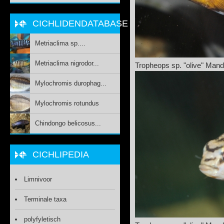
CICHLIDENDATABASE
Metriaclima sp....
Metriaclima nigrodor...
Tropheops sp. "olive" Man
Mylochromis durophag...
Mylochromis rotundus
Chindongo belicosus...
CICHLIPEDIA
Limnivoor
Terminale taxa
polyfyletisch