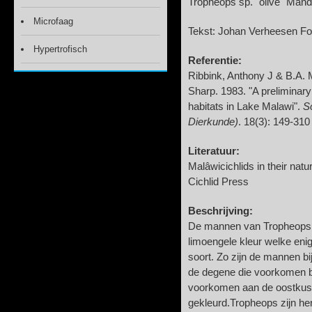
Tropheops sp. "olive" Man
Microfaag
Tekst: Johan Verheesen Fo
Hypertrofisch
Referentie:
Ribbink, Anthony J & B.A. 
Sharp. 1983. "A preliminary 
habitats in Lake Malawi".
So
Dierkunde)
. 18(3): 149-310
Literatuur:
Malâwicichlids in their natu
Cichlid Press
Beschrijving:
De mannen van Tropheops s
limoengele kleur welke enig
soort. Zo zijn de mannen bi
de degene die voorkomen b
voorkomen aan de oostkust,
gekleurd.Tropheops zijn h