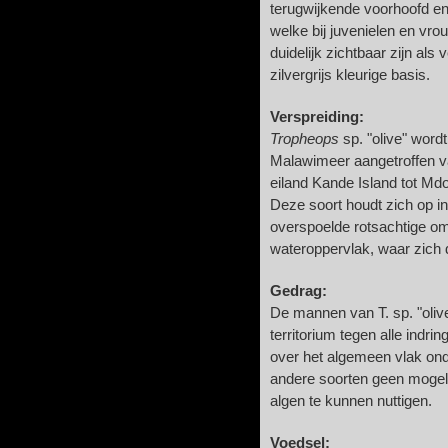
terugwijkende voorhoofd en
welke bij juvenielen en vrou
duidelijk zichtbaar zijn als
zilvergrijs kleurige basis.
Verspreiding:
Tropheops
sp. "olive" word
Malawimeer aangetroffen v
eiland Kande Island tot Md
Deze soort houdt zich op i
overspoelde rotsachtige om
wateroppervlak, waar zich
Gedrag:
De mannen van T. sp. "olive"
territorium tegen alle indri
over het algemeen vlak onde
andere soorten geen mogel
algen te kunnen nuttigen.
Voedsel: