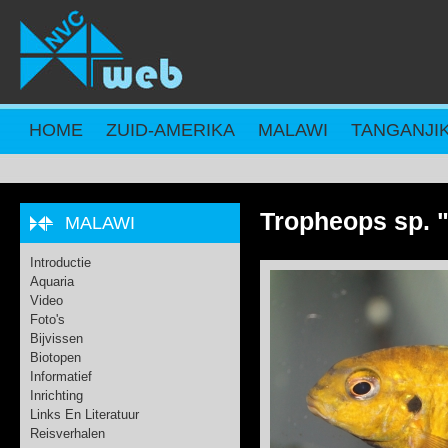
Overslaan en naar de inhoud gaan
HOME
ZUID-AMERIKA
MALAWI
TANGANJI
Tropheops sp. "
MALAWI
Introductie
Aquaria
Video
Foto's
Bijvissen
Biotopen
Informatief
Inrichting
Links En Literatuur
Reisverhalen