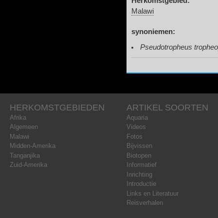
Herkomstgebied:
Malawi
synoniemen:
Pseudotropheus tropheop
HERKOMSTGEBIEDEN
ARTIKEL SOORTEN
Afrika
Aquaria
Algemeen
Videos
Malawi
Fotos
Midden-Amerika
Bijvissen
Tanganjika
Biotopen
Zuid-Amerika
Informatief
Inrichting
Introductie
Links en Literatuur
Reisverhalen