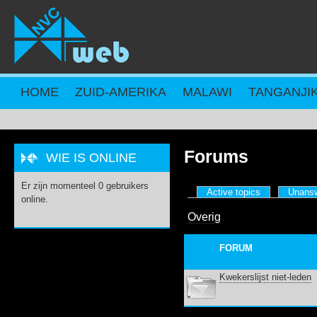
Overslaan en naar de inhoud gaan
HOME
ZUID-AMERIKA
MALAWI
TANGANJI
Forums
WIE IS ONLINE
Er zijn momenteel 0 gebruikers
PRIMAIRE TABS
Active topics
Unansw
online.
Overig
FORUM
Kwekerslijst niet-leden