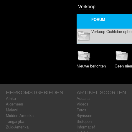
Verkoop
FORUM
Verkoop Cichlidae opbe
Nieuwe berichten
Geen nieu
HERKOMSTGEBIEDEN
ARTIKEL SOORTEN
Afrika
Aquaria
Algemeen
Videos
Malawi
Fotos
Midden-Amerika
Bijvissen
Tanganjika
Biotopen
Zuid-Amerika
Informatief