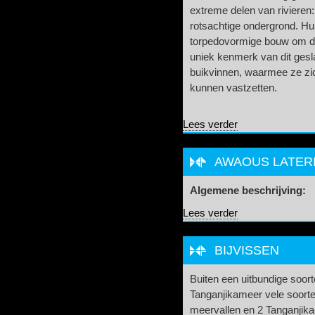
extreme delen van rivieren
rotsachtige ondergrond. H
torpedovormige bouw om de
uniek kenmerk van dit gesla
buikvinnen, waarmee ze zic
kunnen vastzetten.
over Sicydium cren
Lees verder
AWAOUS LATERI
Algemene beschrijving:
over Awaous lateris
Lees verder
BIJVISSEN
Buiten een uitbundige soort
Tanganjikameer vele soorte
meervallen en 2 Tanganjika