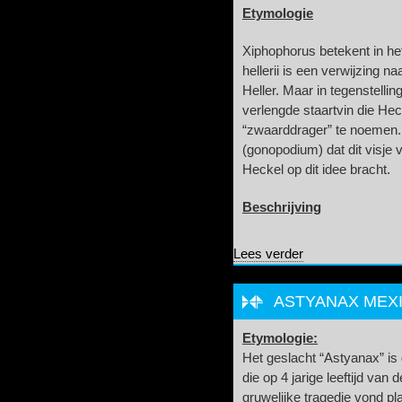
Etymologie
Xiphophorus betekent in het
hellerii is een verwijzing 
Heller. Maar in tegenstellin
verlengde staartvin die Hec
“zwaarddrager” te noemen.
(gonopodium) dat dit visje 
Heckel op dit idee bracht.
Beschrijving
over Xiphophorus h
Lees verder
ASTYANAX MEXIC
Etymologie:
Het geslacht “Astyanax” is
die op 4 jarige leeftijd va
gruwelijke tragedie vond pl