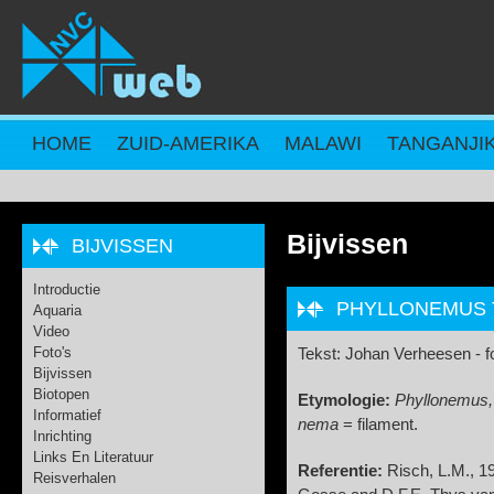
Overslaan en naar de inhoud gaan
HOME
ZUID-AMERIKA
MALAWI
TANGANJI
Bijvissen
BIJVISSEN
Introductie
PHYLLONEMUS 
Aquaria
Video
Foto's
Tekst: Johan Verheesen - 
Bijvissen
Biotopen
Etymologie:
Phyllonemus
Informatief
nema
= filament.
Inrichting
Links En Literatuur
Referentie:
Risch, L.M., 19
Reisverhalen