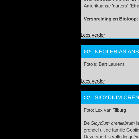
Amerikaanse 'darters' (Eth
Verspreiding en Biotoop:
over Nannocharax 
Lees verder
NEOLEBIAS ANS
Foto's: Bart Laurens
over Neolebias ans
Lees verder
SICYDIUM CREN
Foto: Lex van Tilburg
De
Sicydium crenilabrum
is
grondel uit de familie Gobi
Deze soort is volledig geë