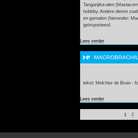
Tanganjika-alen (Mastacem
hobbby. Andere dieren zoal
en garnalen (hieronder: M
geïmporteerd.
over Bijvissen
Lees verder
MACROBRACHIUM
tekst: Melchior de Bruin - f
over Macrobrachiu
Lees verder
PAGINA'S
1
2