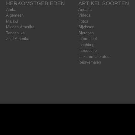
HERKOMSTGEBIEDEN
ARTIKEL SOORTEN
Afrika
Aquaria
Algemeen
Videos
Malawi
Fotos
Midden-Amerika
Bijvissen
Tanganjika
Biotopen
Zuid-Amerika
Informatief
Inrichting
Introductie
Links en Literatuur
Reisverhalen