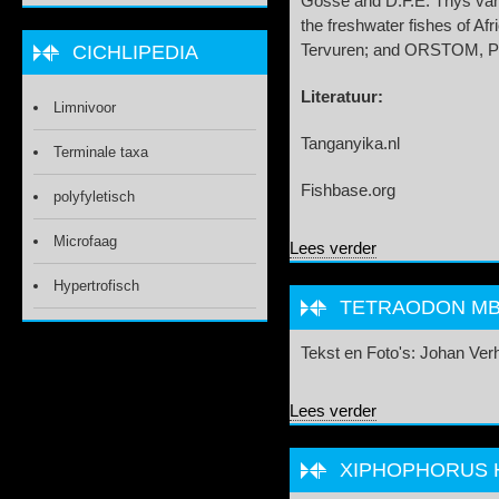
Gosse and D.F.E. Thys van
the freshwater fishes of A
CICHLIPEDIA
Tervuren; and ORSTOM, Pari
Literatuur:
Limnivoor
Tanganyika.nl
Terminale taxa
Fishbase.org
polyfyletisch
Microfaag
over Phyllonemus
Lees verder
Hypertrofisch
TETRAODON MB
Tekst en Foto's: Johan Ve
over Tetraodon 
Lees verder
XIPHOPHORUS H