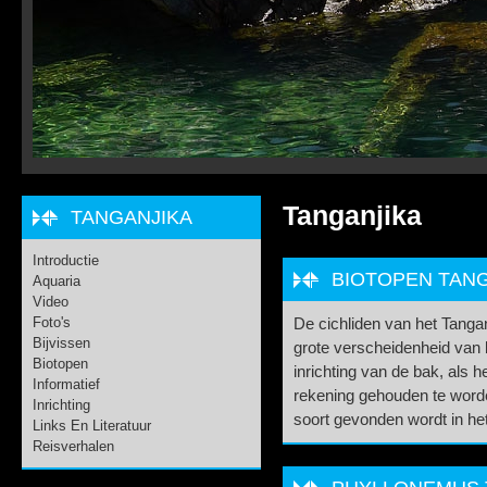
Tanganjika
TANGANJIKA
Introductie
BIOTOPEN TAN
Aquaria
Video
Foto's
De cichliden van het Tang
Bijvissen
grote verscheidenheid van b
Biotopen
inrichting van de bak, als
Informatief
rekening gehouden te worde
Inrichting
soort gevonden wordt in het
Links En Literatuur
Reisverhalen