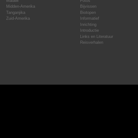
Malawi
Fotos
Midden-Amerika
Bijvissen
Tanganjika
Biotopen
Zuid-Amerika
Informatief
Inrichting
Introductie
Links en Literatuur
Reisverhalen