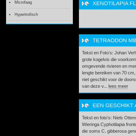
Microfaag
XENOTILAPIA FL
Hypertrofisch
TETRAODON MB
Tekst en Foto's: Johan Ve
grote kogelvis die voorkom
omgevende rivieren en mer
lengte bereiken van 70 cm,
niet geschikt voor de door
van deze v...
lees meer
EEN GESCHIKT 
Tekst en foto's: Niels Otte
Wieringa Cyphotilapia front
die soms C. gibberosa gen