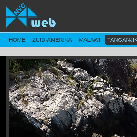
Overslaan en naar de inhoud gaan
HOME
ZUID-AMERIKA
MALAWI
TANGANJI