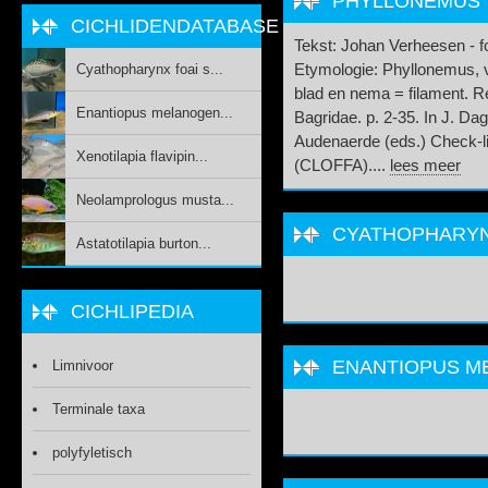
PHYLLONEMUS 
CICHLIDENDATABASE
Tekst: Johan Verheesen - 
Cyathopharynx foai s...
Etymologie: Phyllonemus, v
blad en nema = filament. Re
Enantiopus melanogen...
Bagridae. p. 2-35. In J. Da
Audenaerde (eds.) Check-lis
Xenotilapia flavipin...
(CLOFFA)....
lees meer
Neolamprologus musta...
CYATHOPHARYNX
Astatotilapia burton...
CICHLIPEDIA
ENANTIOPUS ME
Limnivoor
Terminale taxa
polyfyletisch