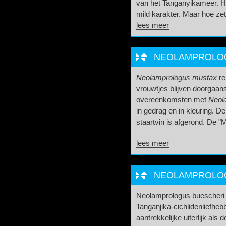
van het Tanganyikameer. Het
mild karakter. Maar hoe zet
lees meer
NEOLAMPROLOGU
Neolamprologus mustax
re
vrouwtjes blijven doorgaans
overeenkomsten met
Neola
in gedrag en in kleuring. De
staartvin is afgerond. De "Mo
lees meer
NEOLAMPROLOG
Neolamprologus buescheri i
Tanganjika-cichlidenliefheb
aantrekkelijke uiterlijk als d