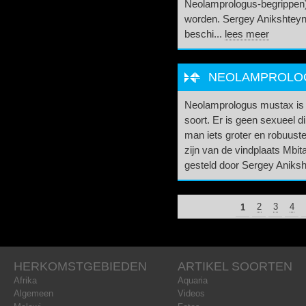
Neolamprologus-begrippen) 
worden. Sergey Anikshteyn w
beschi...
lees meer
NEOLAMPROLOGU
Neolamprologus mustax is e
soort. Er is geen sexueel 
man iets groter en robuuste
zijn van de vindplaats Mbit
gesteld door Sergey Aniks
PAGINA'S
1
2
3
4
HERKOMSTGEBIEDEN
ARTIKEL SOORTEN
Afrika
Aquaria
Algemeen
Videos