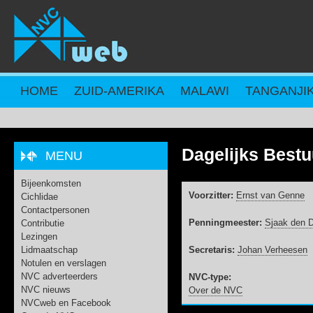
Overslaan en naar de inhoud gaan
HOME
ZUID-AMERIKA
MALAWI
TANGANJI
Dagelijks Bestu
MENU
Bijeenkomsten
Voorzitter:
Ernst van Genne
Cichlidae
Contactpersonen
Penningmeester:
Sjaak den 
Contributie
Lezingen
Lidmaatschap
Secretaris:
Johan Verheesen
Notulen en verslagen
NVC adverteerders
NVC-type:
NVC nieuws
Over de NVC
NVCweb en Facebook