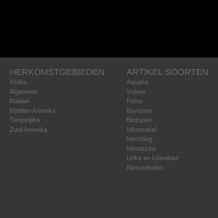
HERKOMSTGEBIEDEN
ARTIKEL SOORTEN
Afrika
Aquaria
Algemeen
Videos
Malawi
Fotos
Midden-Amerika
Bijvissen
Tanganjika
Biotopen
Zuid-Amerika
Informatief
Inrichting
Introductie
Links en Literatuur
Reisverhalen