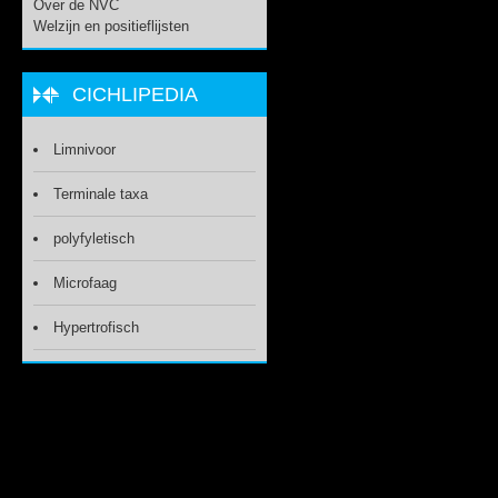
Over de NVC
Welzijn en positieflijsten
CICHLIPEDIA
Limnivoor
Terminale taxa
polyfyletisch
Microfaag
Hypertrofisch