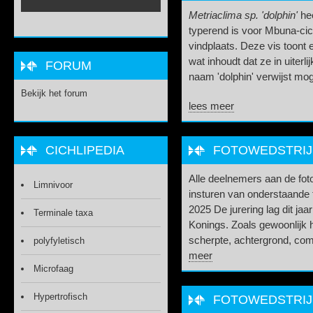
Metriaclima sp. 'dolphin'
hee
typerend is voor Mbuna-cich
vindplaats. Deze vis toon
wat inhoudt dat ze in uiterl
FORUM
naam 'dolphin' verwijst mog
Bekijk het forum
lees meer
CICHLIPEDIA
FOTOWEDSTRIJD 
Alle deelnemers aan de fot
Limnivoor
insturen van onderstaande 
2025 De jurering lag dit ja
Terminale taxa
Konings. Zoals gewoonlijk he
scherpte, achtergrond, comp
polyfyletisch
meer
Microfaag
Hypertrofisch
FOTOWEDSTRIJD 