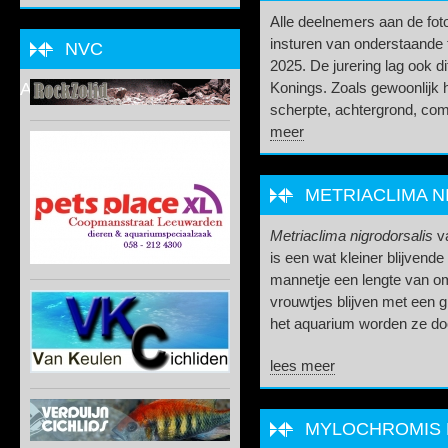
Alle deelnemers aan de fot
insturen van onderstaande 
NVC
2025. De jurering lag ook d
ADVERTEERDER
Konings. Zoals gewoonlijk he
scherpte, achtergrond, comp
meer
METRIACLIMA N
Metriaclima nigrodorsalis
va
is een wat kleiner blijvend
mannetje een lengte van o
vrouwtjes blijven met een g
het aquarium worden ze do
lees meer
MYLOCHROMIS