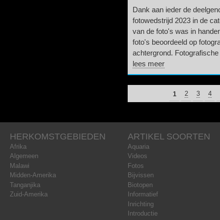
Dank aan ieder de deelge
fotowedstrijd 2023 in de ca
van de foto's was in hande
foto's beoordeeld op fotogra
achtergrond. Fotografische k
lees meer
PAGINA'S
1
2
3
4
HERKOMSTGEBIEDEN
ARTIKEL SOORTEN
Afrika
Aquaria
Algemeen
Videos
Malawi
Fotos
Midden-Amerika
Bijvissen
Tanganjika
Biotopen
Zuid-Amerika
Informatief
Inrichting
Introductie