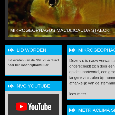
METRIACLIMA SP. "DOLPHIN"
LID WORDEN
MIKROGEOPHAGU
Lid worden van de NVC? Ga direct
Deze vis is nauw verwant
naar het
inschrijfformulier
.
onderscheidt zich door een
op de staartwortel, een gr
langere vinstralen bij mannet
afhankelijk van de stemming
NVC YOUTUBE
lees meer
METRIACLIMA SP