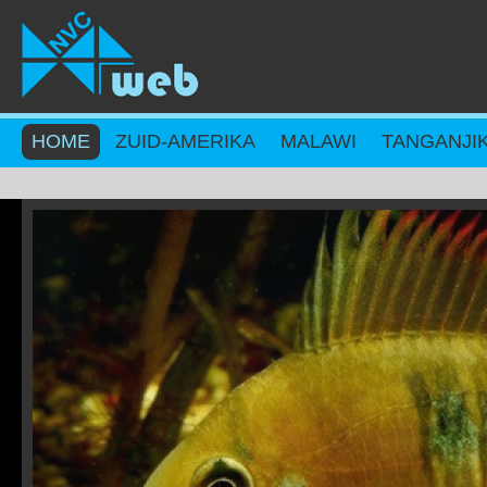
Overslaan en naar de inhoud gaan
HOME
ZUID-AMERIKA
MALAWI
TANGANJI