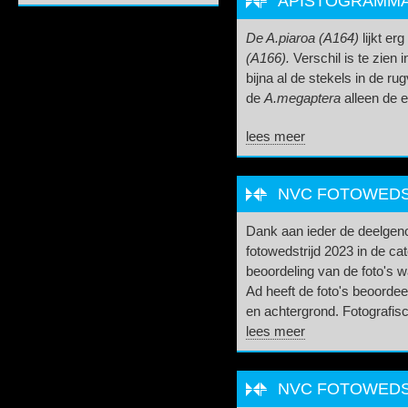
APISTOGRAMMA P
De A.piaroa (A164)
lijkt er
(A166).
Verschil is te zien i
bijna al de stekels in de rugv
de
A.megaptera
alleen de e
lees meer
NVC FOTOWEDST
Dank aan ieder de deelge
fotowedstrijd 2023 in de ca
beoordeling van de foto's 
Ad heeft de foto's beoordeel
en achtergrond. Fotografisch
lees meer
NVC FOTOWEDST