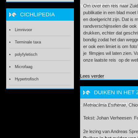
VAN GENNE DEEL 1.
Om over een reis naar Zui
publikatie in een blad moet
CICHLIPEDIA
en doelgericht zijn. Dat is 
randverschijnselen die ook 
Limnivoor
drukken, echter dat geschri
bondig zodat het dan wegge
Terminale taxa
er ook een limiet is om foto
je filmpjes wil laten zien. 
polyfyletisch
onze laatste reis op de we
Microfaag
over Reisverslag 
Lees verder
Hypertrofisch
DUIKEN IN HET
- LEZING NCD 2010
Metriaclima Estherae
, Chio
Tekst: Johan Verheesen Fo
2e lezing van Andreas Spre