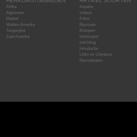
HERKOMSTGEBIEDEN
ARTIKEL SOORTEN
Afrika
Aquaria
Algemeen
Videos
Malawi
Fotos
Midden-Amerika
Bijvissen
Tanganjika
Biotopen
Zuid-Amerika
Informatief
Inrichting
Introductie
Links en Literatuur
Reisverhalen