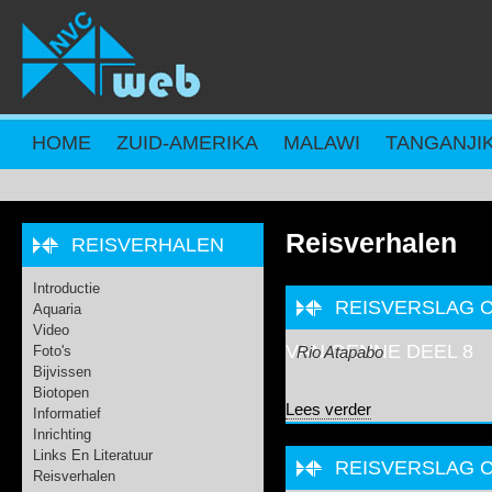
Overslaan en naar de inhoud gaan
HOME
ZUID-AMERIKA
MALAWI
TANGANJI
Reisverhalen
REISVERHALEN
Introductie
REISVERSLAG C
Aquaria
Video
VAN GENNE DEEL 8
Foto's
Rio Atapabo
Bijvissen
Biotopen
over Reisverslag 
Lees verder
Informatief
Inrichting
Links En Literatuur
REISVERSLAG C
Reisverhalen