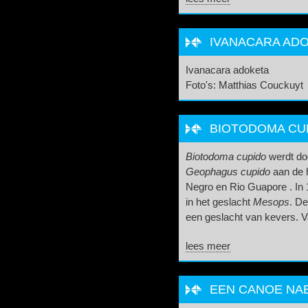
IVANACARA AD
Ivanacara adoketa
Foto's: Matthias Couckuyt
BIOTODOMA CUP
Biotodoma cupido
werdt do
Geophagus cupido
aan de 
Negro en Rio Guapore . In 
in het geslacht
Mesops
. De
een geslacht van kevers. V
lees meer
EEN CANOE NAB