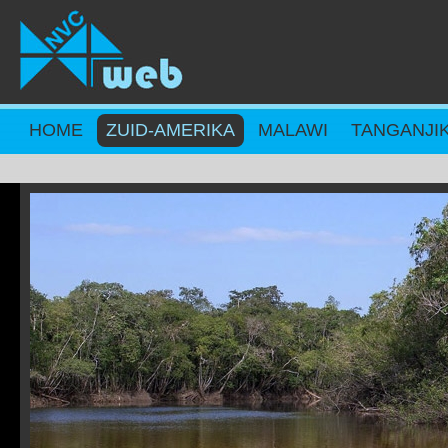
Overslaan en naar de inhoud gaan
HOME
ZUID-AMERIKA
MALAWI
TANGANJI