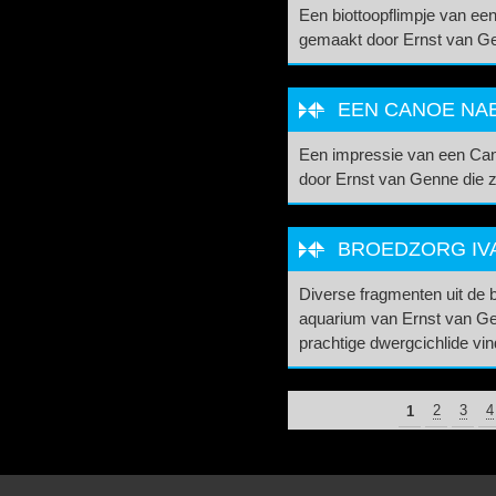
Een biottoopflimpje van ee
gemaakt door Ernst van G
EEN CANOE NAB
Een impressie van een Ca
door Ernst van Genne die z
BROEDZORG IV
Diverse fragmenten uit de 
aquarium van Ernst van Ge
prachtige dwergcichlide vi
PAGINA'S
1
2
3
4