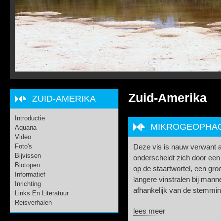
Zuid-Amerika
ZUID-AMERIKA
Introductie
MIKROGEOPHAGU
Aquaria
Video
Foto's
Deze vis is nauw verwant
Bijvissen
onderscheidt zich door een
Biotopen
op de staartwortel, een gr
Informatief
langere vinstralen bij mannet
Inrichting
afhankelijk van de stemming
Links En Literatuur
Reisverhalen
lees meer