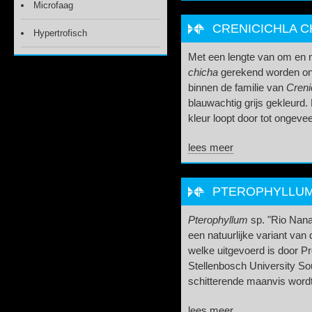
Microfaag
CRENICICHLA CH
Hypertrofisch
Met een lengte van om en 
chicha
gerekend worden ond
binnen de familie van
Creni
blauwachtig grijs gekleurd.
kleur loopt door tot ongevee
lees meer
PTEROPHYLLUM S
Pterophyllum
sp. "Rio Nanay
een natuurlijke variant va
welke uitgevoerd is door Pr
Stellenbosch University So
schitterende maanvis wordt
lees meer