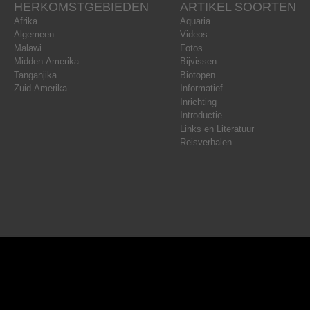
HERKOMSTGEBIEDEN
ARTIKEL SOORTEN
Afrika
Aquaria
Algemeen
Videos
Malawi
Fotos
Midden-Amerika
Bijvissen
Tanganjika
Biotopen
Zuid-Amerika
Informatief
Inrichting
Introductie
Links en Literatuur
Reisverhalen