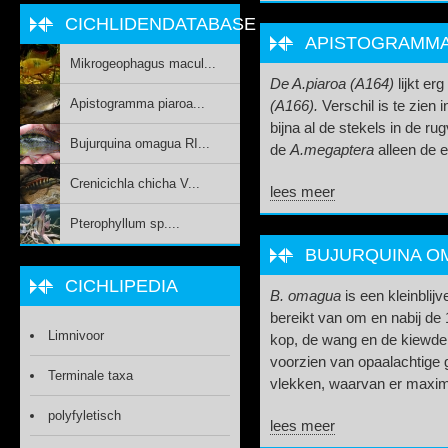
CICHLIDENDATABASE
APISTOGRAMMA P
Mikrogeophagus macul...
De A.piaroa (A164)
lijkt er
Apistogramma piaroa...
(A166).
Verschil is te zien i
bijna al de stekels in de rugv
Bujurquina omagua RI...
de
A.megaptera
alleen de e
Crenicichla chicha V...
lees meer
Pterophyllum sp....
BUJURQUINA OM
CICHLIPEDIA
B. omagua
is een kleinblijv
bereikt van om en nabij de
Limnivoor
kop, de wang en de kiewdek
voorzien van opaalachtige 
Terminale taxa
vlekken, waarvan er maximaa
polyfyletisch
lees meer