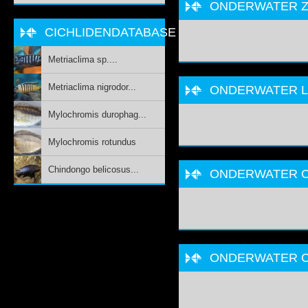
ONDERWATER ZI
CICHLIDENDATABASE
Metriaclima sp....
Metriaclima nigrodor...
ONDERWATER L
Mylochromis durophag...
Mylochromis rotundus
Chindongo belicosus...
ONDERWATER C
ONDERWATER 