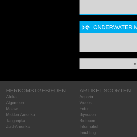
ONDERWATER MB
PAGINA'S
«
HERKOMSTGEBIEDEN
ARTIKEL SOORTEN
Afrika
Aquaria
Algemeen
Videos
Malawi
Fotos
Midden-Amerika
Bijvissen
Tanganjika
Biotopen
Zuid-Amerika
Informatief
Inrichting