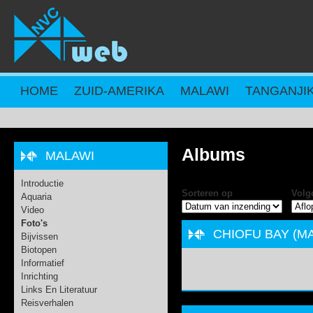
Overslaan en naar de inhoud gaan
HOME
ZUID-AMERIKA
MALAWI
TANGANJI
Albums
MALAWI
Introductie
Sorteren op
Volg
Aquaria
Video
Foto's
CHIOFU BAY (M
Bijvissen
Biotopen
Informatief
Inrichting
Links En Literatuur
Reisverhalen