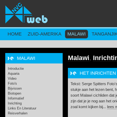
Overslaan en naar de inhoud gaan
HOME
ZUID-AMERIKA
MALAWI
TANGANJI
Malawi
,
Inrichti
MALAWI
Introductie
HET INRICHTEN
Aquaria
Video
Foto's
Tekst: Serge Spitters Foto's
Bijvissen
stukje aan het lezen bent, 
Biotopen
soort Malawi cichliden dat 
Informatief
zijn dat je je nog aan het or
Inrichting
zoal komt kijken bij...
lees 
Links En Literatuur
Reisverhalen