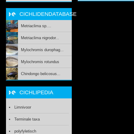
CICHLIDENDATABASE
Metriaclima sp....
Metriaclima nigrodor...
Mylochromis durophag...
Mylochromis rotundus
Chindongo belicosus...
CICHLIPEDIA
Limnivoor
Terminale taxa
polyfyletisch