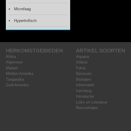
Microfaag
Hypertrofisch
HERKOMSTGEBIEDEN
ARTIKEL SOORTEN
Afrika
Aquaria
Algemeen
Videos
Malawi
Fotos
Midden-Amerika
Bijvissen
Tanganjika
Biotopen
Zuid-Amerika
Informatief
Inrichting
Introductie
Links en Literatuur
Reisverhalen