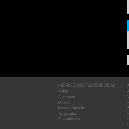
HERKOMSTGEBIEDEN
Afrika
Algemeen
Malawi
Midden-Amerika
B
Tanganjika
Zuid-Amerika
I
I