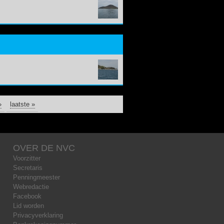
›
laatste »
OVER DE NVC
Voorzitter
Secretaris
Penningmeester
Webredactie
Facebook
Lid worden
Privacyverklaring