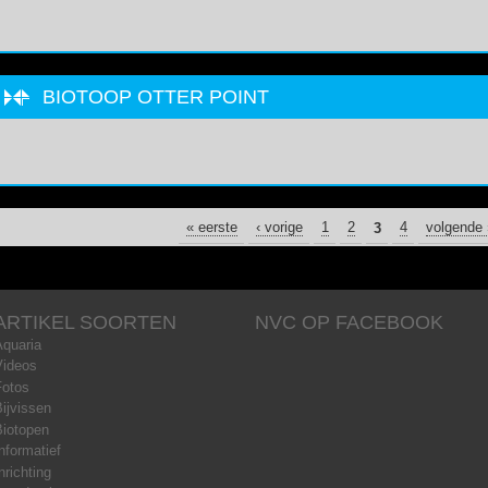
BIOTOOP OTTER POINT
PAGINA'S
« eerste
‹ vorige
1
2
3
4
volgende 
ARTIKEL SOORTEN
NVC OP FACEBOOK
Aquaria
Videos
Fotos
ijvissen
Biotopen
nformatief
nrichting