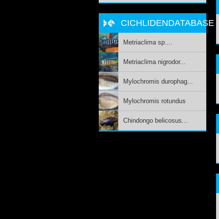
CICHLIDENDATABASE
Metriaclima sp....
Metriaclima nigrodor...
Mylochromis durophag...
Mylochromis rotundus
Chindongo belicosus...