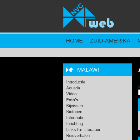
Overslaan en naar de inhoud gaan
HOME
ZUID-AMERIKA
MALAWI
Introductie
Aquaria
Video
Foto's
Bijvissen
Biotopen
Informatief
Inrichting
Links En Literatuur
Reisverhalen