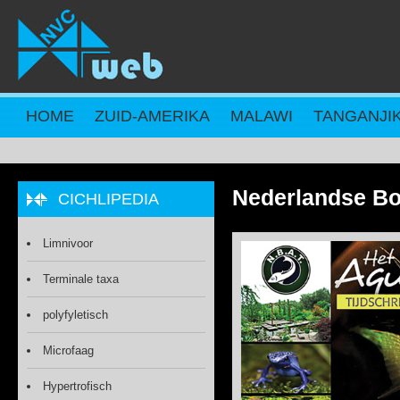
Overslaan en naar de inhoud gaan
HOME
ZUID-AMERIKA
MALAWI
TANGANJI
Nederlandse Bo
CICHLIPEDIA
Limnivoor
Terminale taxa
polyfyletisch
Microfaag
Hypertrofisch