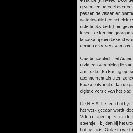
en landelijk niveau. Door 
geven een oordeel over de
passen de vissen en planten
waterkwaliteit en het elekt
u de hobby bedrijft en geve
landelijke keuring georgani
landskampioen bekend wordt
terraria en vijvers van ons 
Ons bondsblad “Het Aquariu
u via een vereniging lid va
aantrekkelijke korting op 
abonnement afsluiten zonder
keuze ontvan
gt u dan de p
digitale versie van het blad.
De N.B.A.T. is een hobbyor
het werk gedaan wordt door 
Velen dragen op een ander
steentje bij dan bij het ui
hobby thuis. Ook zijn we bl