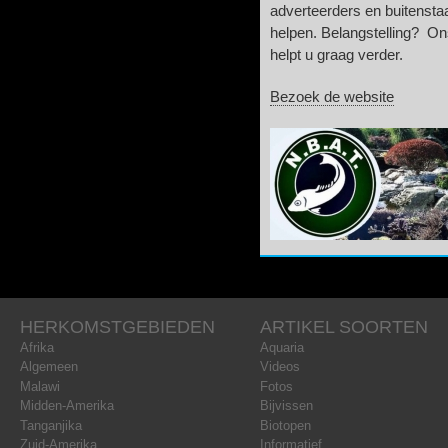
adverteerders en buitensta
helpen. Belangstelling? On
helpt u graag verder.
Bezoek de website
HERKOMSTGEBIEDEN
ARTIKEL SOORTEN
Afrika
Aquaria
Algemeen
Videos
Malawi
Fotos
Midden-Amerika
Bijvissen
Tanganjika
Biotopen
Zuid-Amerika
Informatief