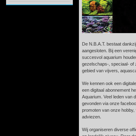
De N.B.A.T. bestaat dankzij
aangesloten. Bij een verenigi
succesvol aquarium houden
gezelschaps-, speciaal- of 
gebied van vijvers, aquascap
We kennen ook een digitale 
een digitaal abonnement he
Aquarium. Veel leden van d
gevonden via onze facebook
promoten van onze hobby, 
adviezen.
Wij organiseren diverse offi