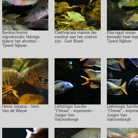
Benitochromis
Cleithracara maronii die
Etia nguti vrouw
nigrodorsalis Ndonga
voedsel aan het zoeken
bewaakt haar legs
tijdens het afzetten -
zijn - Gert Blank
Tjeerd Nijboer
Tjeerd Nijboer
Heros notatus - Vern
Lethrinops furcifer
Lethrinops furcife
Van de Weyer
"Chirwa" - imponeren -
"Chirwa" - impone
Jurgen Van
Jurgen Van
Valckenborgh
Valckenborgh