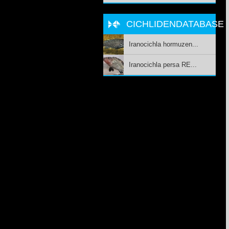
CICHLIDENDATABASE
Iranocichla hormuzen...
Iranocichla persa RE...