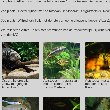
1st plaats: Alfred Bosch met de foto van een
Oscura heterospila
vrouw met 
2de plaats: Tjeerd Nijboer met de foto van
Benitochromis nigrodorsalis
"Ndong
3de plaats: Wilfred van Tuik met de foto van een eierleggend koppel
Vieja Z
We feliciteren Alfred Bosch met het winnen van de fotowedstrijd. Hij wint hi
van de NVC
Oscura heterospila
Apistogramma agassizii
Apistogramma al
vrouw met jongen -
maken elkaar het hof -
moeder en kind -
Alfred Bosch
Bettus Martens
Kiers