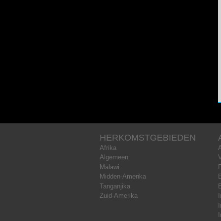
HERKOMSTGEBIEDEN
Afrika
Algemeen
Malawi
Midden-Amerika
B
Tanganjika
Zuid-Amerika
I
I
I