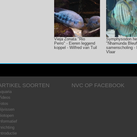
Vieja Zonata "Rio
Symphysodon he
Perro" - Eieren leggend
"Nhamunda Bleuf
koppel - Wilfred van Tuil
samenscholing - 
Vlaar
ARTIKEL SOORTEN
NVC OP FACEBOOK
Aquaria
Videos
Fotos
ijvissen
Biotopen
nformatief
nrichting
ntroductie