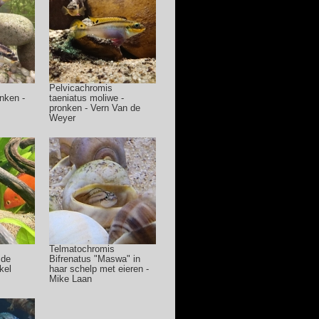
Pelvicachromis
onken -
taeniatus moliwe -
pronken - Vern Van de
Weyer
Telmatochromis
 de
Bifrenatus "Maswa" in
kel
haar schelp met eieren -
Mike Laan