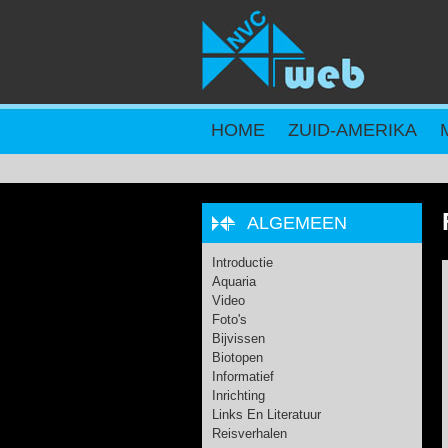
Overslaan en naar de inhoud gaan
HOME
ZUID-AMERIKA
ALGEMEEN
Introductie
Aquaria
Video
Foto's
Bijvissen
Biotopen
Informatief
Inrichting
Links En Literatuur
Reisverhalen