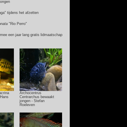
jongen
a" tijdens het afzetten
onata
"Rio Perro"
ermee een jaar lang gratis lidmaatschap
acrina
Archocentrus
 Hans
Centrarchus bewaakt
jongen - Stefan
Roeleven