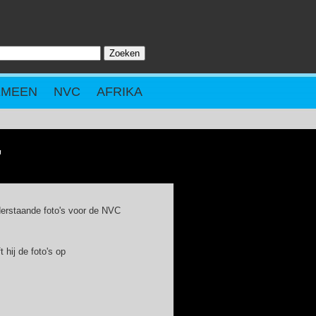
Zoeken
ZOEKVELD
EMEEN
NVC
AFRIKA
"
derstaande foto's voor de NVC
 hij de foto's op