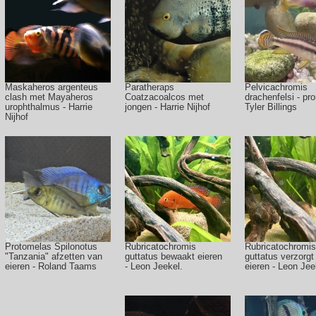
Maskaheros argenteus
Paratheraps
Pelvicachromis
clash met Mayaheros
Coatzacoalcos met
drachenfelsi - pr
urophthalmus - Harrie
jongen - Harrie Nijhof
Tyler Billings
Nijhof
Protomelas Spilonotus
Rubricatochromis
Rubricatochromis
"Tanzania" afzetten van
guttatus bewaakt eieren
guttatus verzorgt
eieren - Roland Taams
- Leon Jeekel.
eieren - Leon Jee