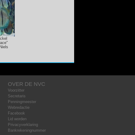
ckel
ace"
Niels
OVER DE NVC
Voorzitter
Secretaris
Penningmeester
Webredactie
Facebook
Lid worden
Privacyverklaring
Bankrekeningnummer