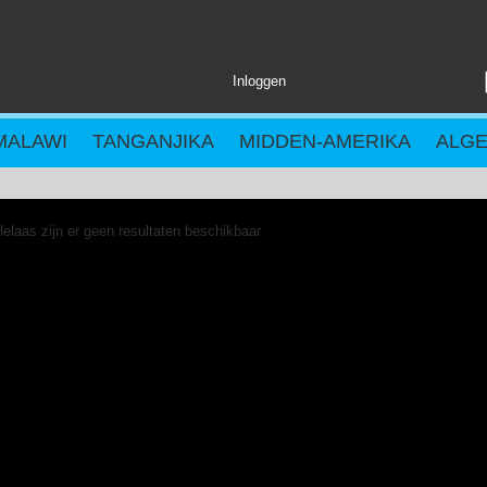
Inloggen
MALAWI
TANGANJIKA
MIDDEN-AMERIKA
ALG
elaas zijn er geen resultaten beschikbaar