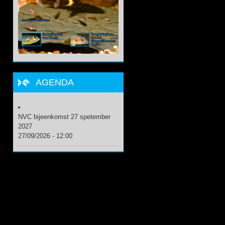
AGENDA
NVC bijeenkomst 27 spetember
2027
27/09/2026 - 12:00