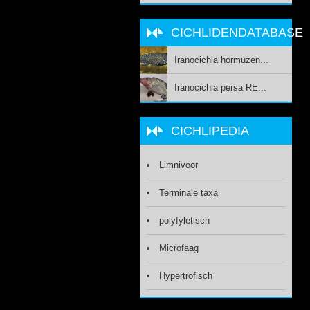
CICHLIDENDATABASE
Iranocichla hormuzen...
Iranocichla persa RE...
CICHLIPEDIA
Limnivoor
Terminale taxa
polyfyletisch
Microfaag
Hypertrofisch