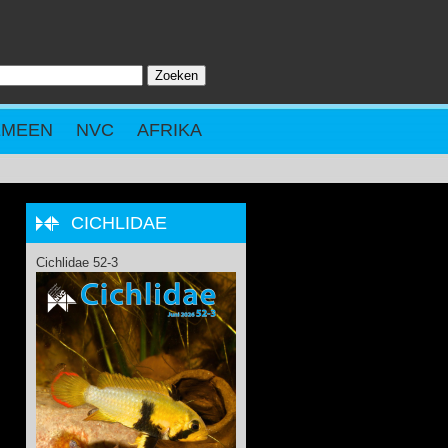
Zoeken
ZOEKVELD
EMEEN
NVC
AFRIKA
CICHLIDAE
Cichlidae 52-3