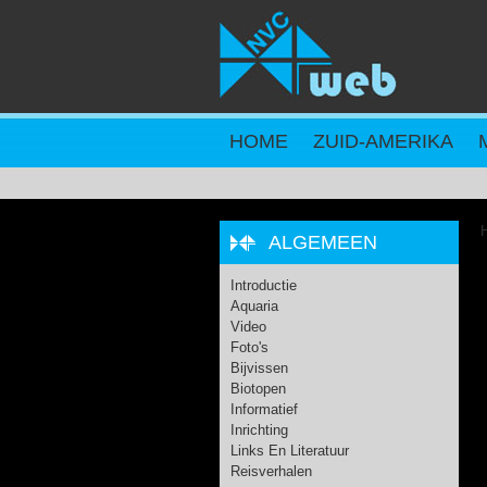
Overslaan en naar de inhoud gaan
HOME
ZUID-AMERIKA
H
ALGEMEEN
Introductie
Aquaria
Video
Foto's
Bijvissen
Biotopen
Informatief
Inrichting
Links En Literatuur
Reisverhalen