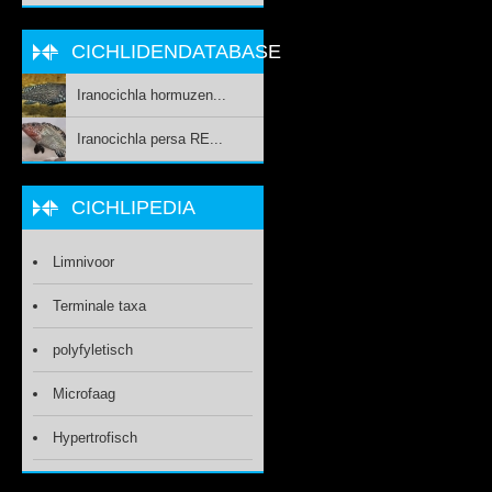
CICHLIDENDATABASE
Iranocichla hormuzen...
Iranocichla persa RE...
CICHLIPEDIA
Limnivoor
Terminale taxa
polyfyletisch
Microfaag
Hypertrofisch