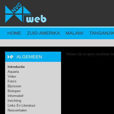
Overslaan en naar de inhoud gaan
HOME
ZUID-AMERIKA
MALAWI
TANGANJI
Helaas zijn er geen resultaten b
ALGEMEEN
Introductie
Aquaria
Video
Foto's
Bijvissen
Biotopen
Informatief
Inrichting
Links En Literatuur
Reisverhalen