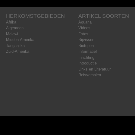
HERKOMSTGEBIEDEN
ARTIKEL SOORTEN
Afrika
Aquaria
Algemeen
Videos
Malawi
Fotos
Midden-Amerika
Bijvissen
Tanganjika
Biotopen
Zuid-Amerika
Informatief
Inrichting
Introductie
Links en Literatuur
Reisverhalen