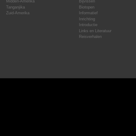
Midden-Amerika
Bijvissen
Tanganjika
Biotopen
Zuid-Amerika
Informatief
Inrichting
Introductie
Links en Literatuur
Reisverhalen