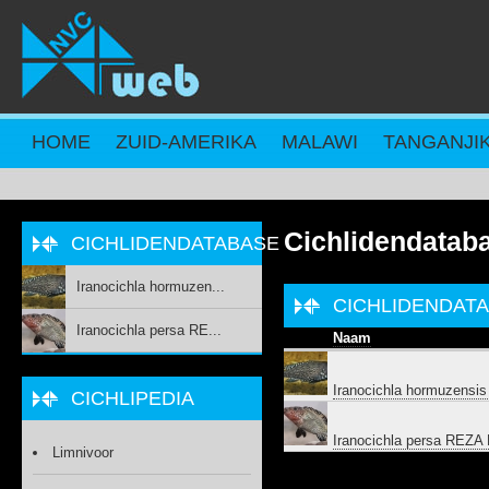
Overslaan en naar de inhoud gaan
HOME
ZUID-AMERIKA
MALAWI
TANGANJI
Cichlidendatab
CICHLIDENDATABASE
Iranocichla hormuzen...
CICHLIDENDAT
Iranocichla persa RE...
Naam
Iranocichla hormuzensi
CICHLIPEDIA
Iranocichla persa REZ
Limnivoor