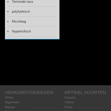
Terminale taxa
polyfyletisch
Microfaag
Hypertrofisch
HERKOMSTGEBIEDEN
ARTIKEL SOORTEN
Afrika
Aquaria
Algemeen
Videos
Malawi
Fotos