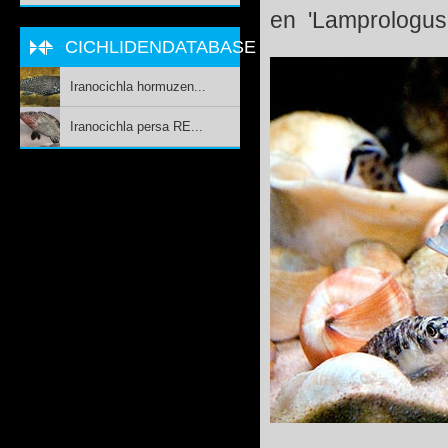
en 'Lamprologus' 
CICHLIDENDATABASE
Iranocichla hormuzen...
Iranocichla persa RE...