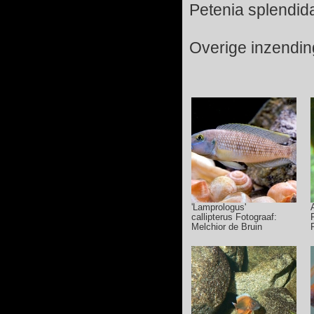
Petenia splendid
Overige inzendin
'Lamprologus'
callipterus Fotograaf:
Melchior de Bruin