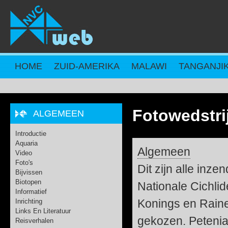
Overslaan en naar de inhoud gaan
HOME
ZUID-AMERIKA
MALAWI
TANGANJI
Fotowedstri
ALGEMEEN
Introductie
Aquaria
Algemeen
Video
Foto's
Dit zijn alle inz
Bijvissen
Biotopen
Nationale Cichlid
Informatief
Konings en Rainer
Inrichting
Links En Literatuur
gekozen. Petenia
Reisverhalen