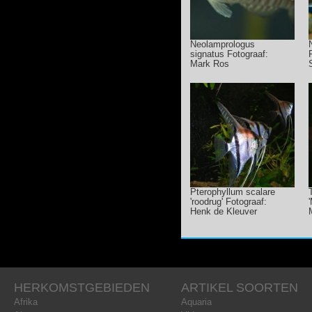
Neolamprologus
signatus Fotograaf:
Mark Ros
Pterophyllum scalare
'roodrug' Fotograaf:
Henk de Kleuver
HERKOMSTGEBIEDEN
ARTIKEL SOORTEN
Afrika
Aquaria