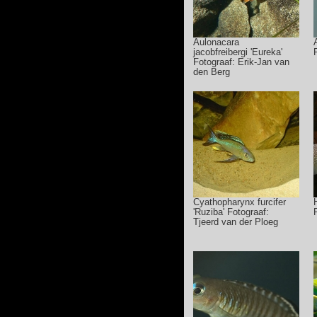
Aulonacara
jacobfreibergi 'Eureka'
Fotograaf: Erik-Jan van
den Berg
Cyathopharynx furcifer
'Ruziba' Fotograaf:
Tjeerd van der Ploeg