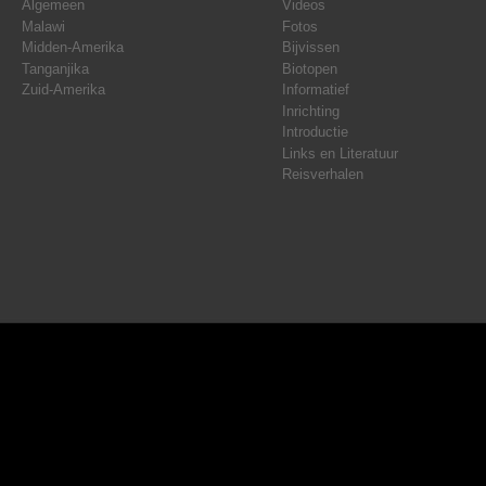
Algemeen
Videos
Malawi
Fotos
Midden-Amerika
Bijvissen
Tanganjika
Biotopen
Zuid-Amerika
Informatief
Inrichting
Introductie
Links en Literatuur
Reisverhalen