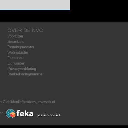
OVER DE NVC
Voorzitter
Secretaris
Penningmeester
Webredactie
Facebook
Lid worden
Privacyverklaring
Bankrekeningnummer
 Cichlidenliefhebbers, nvcweb.nl
ign