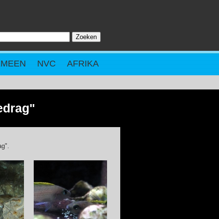
Zoeken
ZOEKVELD
EMEEN
NVC
AFRIKA
edrag"
ag".