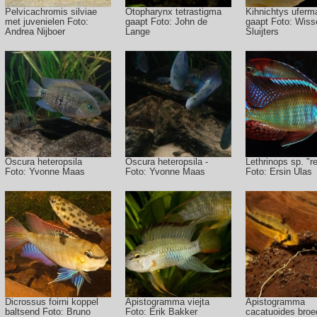
Pelvicachromis silviae
Otopharynx tetrastigma
Kihnichtys uferm
met juvenielen Foto:
gaapt Foto: John de
gaapt Foto: Wiss
Andrea Nijboer
Lange
Sluijters
Oscura heteropsila
Oscura heteropsila -
Lethrinops sp. "r
Foto: Yvonne Maas
Foto: Yvonne Maas
Foto: Ersin Ulas
Dicrossus foirni koppel
Apistogramma viejta
Apistogramma
baltsend Foto: Bruno
Foto: Erik Bakker
cacatuoides broe