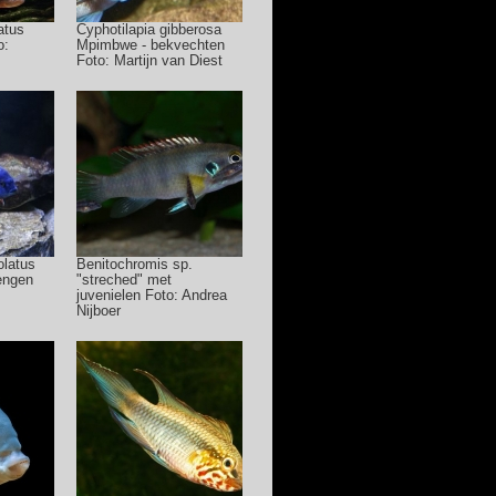
atus
Cyphotilapia gibberosa
o:
Mpimbwe - bekvechten
Foto: Martijn van Diest
olatus
Benitochromis sp.
engen
"streched" met
juvenielen Foto: Andrea
Nijboer