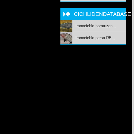
CICHLIDENDATABASE
Iranocichla hormuzen...
Iranocichla persa RE...