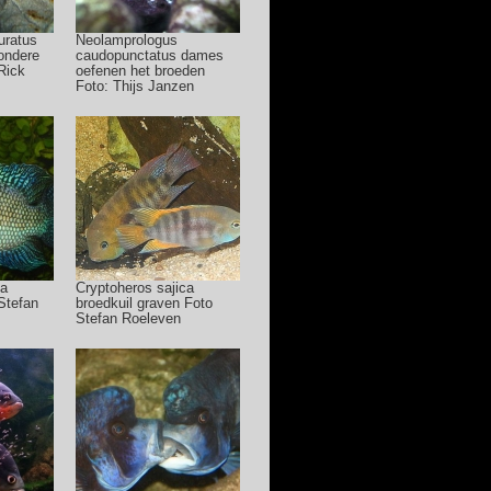
uratus
Neolamprologus
zondere
caudopunctatus dames
Rick
oefenen het broeden
Foto: Thijs Janzen
ta
Cryptoheros sajica
Stefan
broedkuil graven Foto
Stefan Roeleven