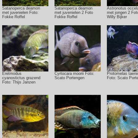
Satanoperca deamon
Satanoperca deamon
Astronotus occel
met juvenielen Foto:
met juvenielen 2 Foto
met jongen 2 Fot
Fokke Roffel
Fokke Roffel
Willy Bijker
Eretmodus
Cyrtocara moorii Foto:
Protomelas taeni
cyanostictus grazend
Scato Portengen
Foto: Scato Port
Foto: Thijs Janzen