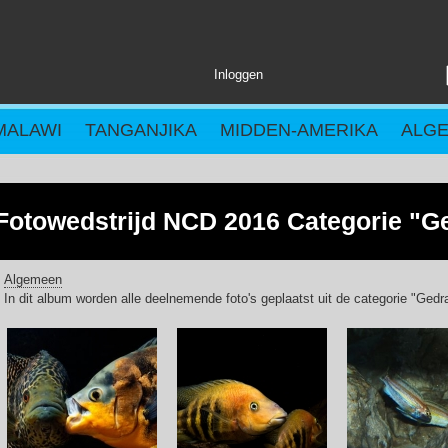
Inloggen
MALAWI
TANGANJIKA
MIDDEN-AMERIKA
ALG
Fotowedstrijd NCD 2016 Categorie "G
Algemeen
In dit album worden alle deelnemende foto's geplaatst uit de categorie "Gedr