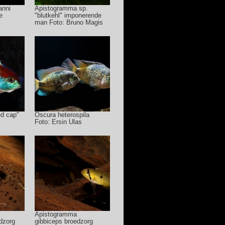
anni
Apistogramma sp.
e
"blutkehl" imponerende
man Foto: Bruno Magis
ed cap"
Oscura heterospila
Foto: Ersin Ulas
Apistogramma
dzorg
gibbiceps broedzorg