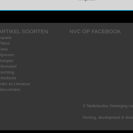
ARTIKEL SOORTEN
NVC OP FACEBOOK
Aquaria
Videos
Fotos
ijvissen
Biotopen
nformatief
nrichting
ntroductie
inks en Literatuur
Reisverhalen
© Nederlandse Vereniging van
Hosting, development & des