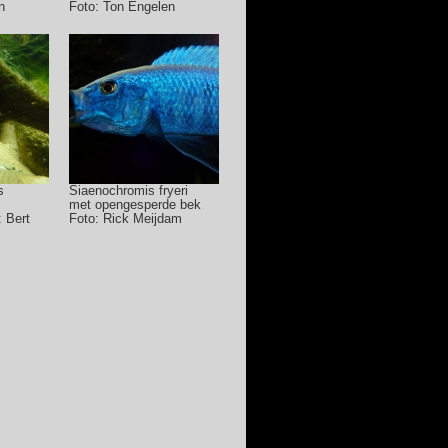
n
Foto: Ton Engelen
s
Siaenochromis fryeri
met opengesperde bek
: Bert
Foto: Rick Meijdam