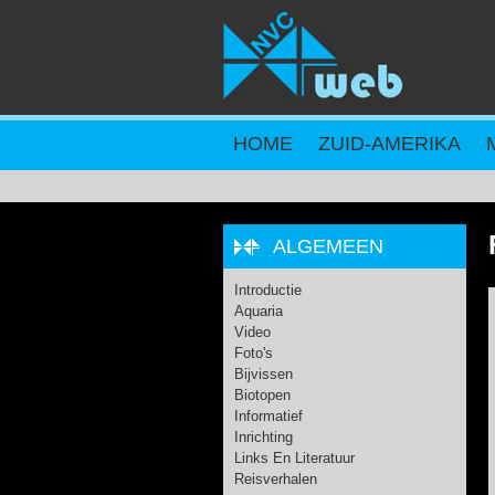
Overslaan en naar de inhoud gaan
HOME
ZUID-AMERIKA
ALGEMEEN
Introductie
Aquaria
Video
Foto's
Bijvissen
Biotopen
Informatief
Inrichting
Links En Literatuur
Reisverhalen