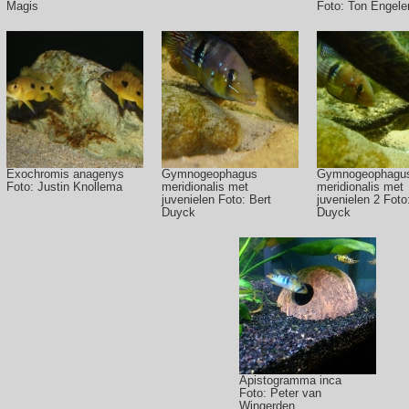
Magis
Foto: Ton Engele
Exochromis anagenys
Gymnogeophagus
Gymnogeophagu
Foto: Justin Knollema
meridionalis met
meridionalis met
juvenielen Foto: Bert
juvenielen 2 Foto
Duyck
Duyck
Apistogramma inca
Foto: Peter van
Wingerden