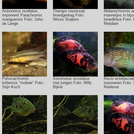
Astronotus ocellatus
Theraps nourissati
Melanochromis a
imponeert Parachromis
broedgedrag Foto:
mannetjes in bij
manguensis Foto: John
Wisse Sluijters
broedkleur Foto: 
de Lange
Meijdam
Pelvicachromis
Astronotus occelatus
Rocio octofascia
kribensis "moliwe" Foto:
met jongen Foto: Willy
imponeren Foto: 
Stijn Koch
Bijker
Roelever