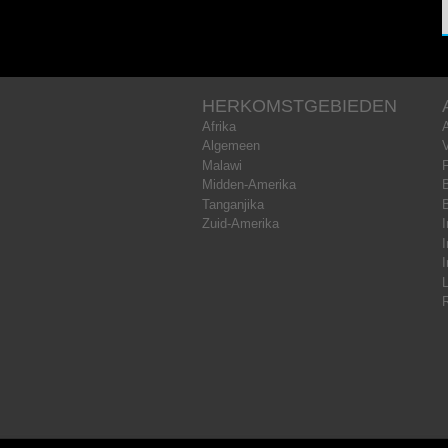
HERKOMSTGEBIEDEN
Afrika
Algemeen
Malawi
Midden-Amerika
B
Tanganjika
Zuid-Amerika
I
I
I
L