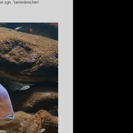
en zgn. ‘tarnmännchen’