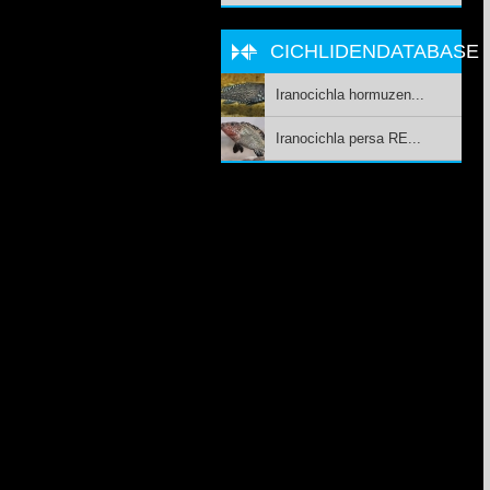
CICHLIDENDATABASE
Iranocichla hormuzen...
Iranocichla persa RE...