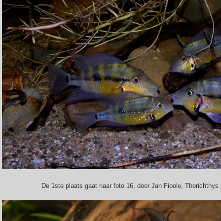
De 1ste plaats gaat naar foto 16, door Jan Fioole, Thorichthys passi