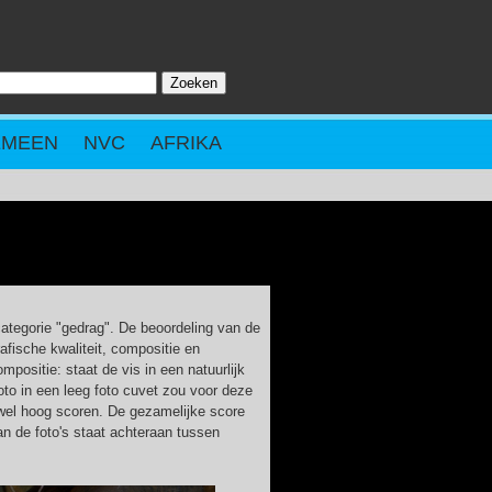
Zoeken
ZOEKVELD
EMEEN
NVC
AFRIKA
ategorie "gedrag". De beoordeling van de
afische kwaliteit, compositie en
mpositie: staat de vis in een natuurlijk
foto in een leeg foto cuvet zou voor deze
 wel hoog scoren. De gezamelijke score
n de foto's staat achteraan tussen