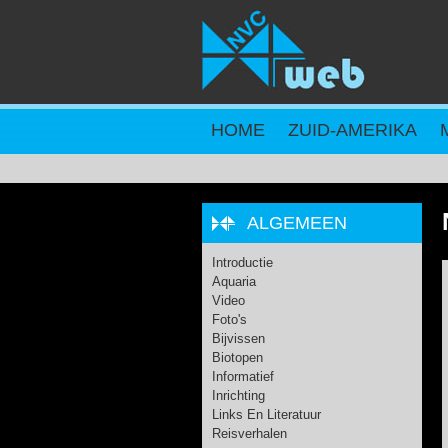
Overslaan en naar de inhoud gaan
HOME
ZUID-AMERIKA
ALGEMEEN
Introductie
Aquaria
Video
Foto's
Bijvissen
Biotopen
Informatief
Inrichting
Links En Literatuur
Reisverhalen