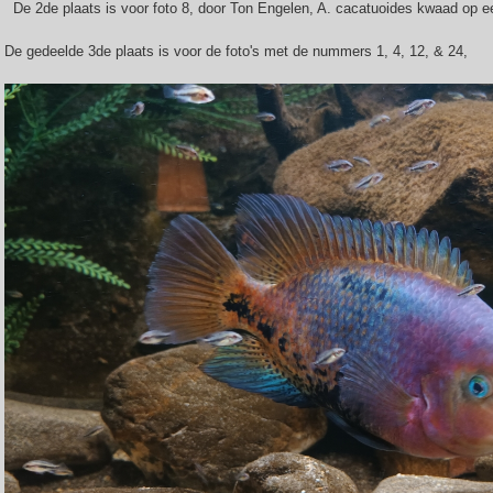
De 2de plaats is voor foto 8, door Ton Engelen, A. cacatuoides kwaad op e
De gedeelde 3de plaats is voor de foto's met de nummers 1, 4, 12, & 24,