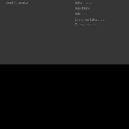
Zuid-Amerika
Informatief
Inrichting
Introductie
Links en Literatuur
Reisverhalen