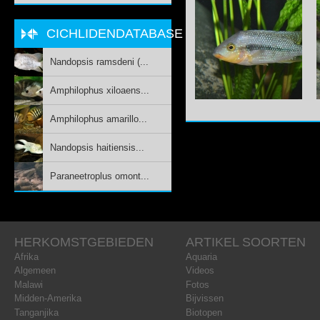
CICHLIDENDATABASE
Nandopsis ramsdeni (...
Amphilophus xiloaens...
Amphilophus amarillo...
Nandopsis haitiensis...
Paraneetroplus omont...
HERKOMSTGEBIEDEN
ARTIKEL SOORTEN
Afrika
Aquaria
Algemeen
Videos
Malawi
Fotos
Midden-Amerika
Bijvissen
Tanganjika
Biotopen