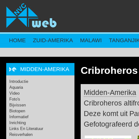
Overslaan en naar de inhoud gaan
HOME
ZUID-AMERIKA
MALAWI
TANGANJI
Cribroheros 
MIDDEN-AMERIKA
Introductie
Aquaria
Midden-Amerika
Video
Foto's
Cribroheros altif
Bijvissen
Biotopen
Deze komt uit Pa
Informatief
Gefotografeerd 
Inrichting
Links En Literatuur
Reisverhalen