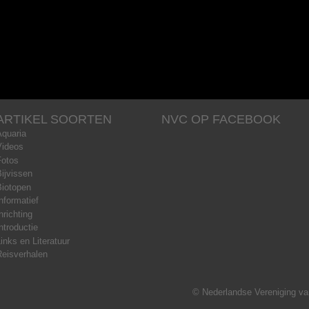
ARTIKEL SOORTEN
NVC OP FACEBOOK
Aquaria
Videos
Fotos
ijvissen
Biotopen
nformatief
nrichting
ntroductie
inks en Literatuur
Reisverhalen
© Nederlandse Vereniging van