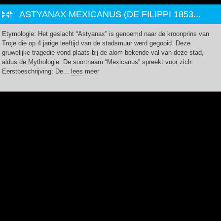
ASTYANAX MEXICANUS (DE FILIPPI 1853...
Etymologie: Het geslacht “Astyanax” is genoemd naar de kroonprins van
Troje die op 4 jarige leeftijd van de stadsmuur werd gegooid. Deze
gruwelijke tragedie vond plaats bij de alom bekende val van deze stad,
aldus de Mythologie. De soortnaam “Mexicanus” spreekt voor zich.
Eerstbeschrijving: De...
lees meer