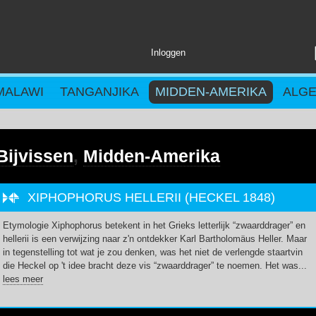
Inloggen
MALAWI
TANGANJIKA
MIDDEN-AMERIKA
ALG
Bijvissen
,
Midden-Amerika
XIPHOPHORUS HELLERII (HECKEL 1848)
Etymologie Xiphophorus betekent in het Grieks letterlijk “zwaarddrager” en
hellerii is een verwijzing naar z'n ontdekker Karl Bartholomäus Heller. Maar
in tegenstelling tot wat je zou denken, was het niet de verlengde staartvin
die Heckel op 't idee bracht deze vis “zwaarddrager” te noemen. Het was...
lees meer