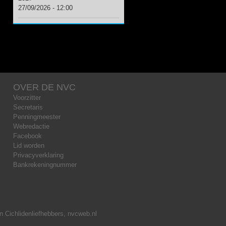
27/09/2026 - 12:00
OVER DE NVC
Voorzitter
Secretaris
Penningmeester
Webredactie
Facebook
Lid worden
Privacyverklaring
Bankrekeningnummer
 Cichlidenliefhebbers, nvcweb.nl