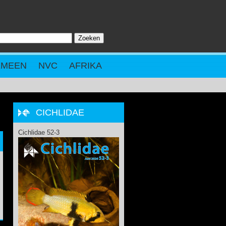
Zoeken
ZOEKVELD
EMEEN
NVC
AFRIKA
CICHLIDAE
Cichlidae 52-3