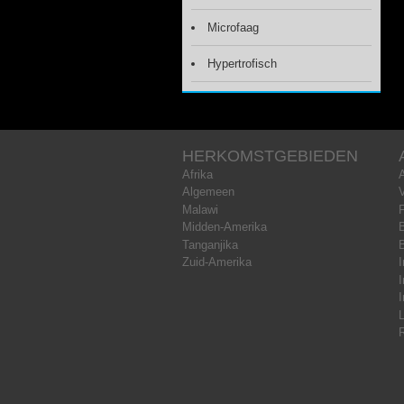
Microfaag
Hypertrofisch
HERKOMSTGEBIEDEN
Afrika
Algemeen
Malawi
Midden-Amerika
B
Tanganjika
Zuid-Amerika
I
I
I
L