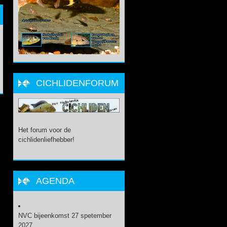
CICHLIDENFORUM
Het forum voor de
cichlidenliefhebber!
AGENDA
NVC bijeenkomst 27 spetember
2027