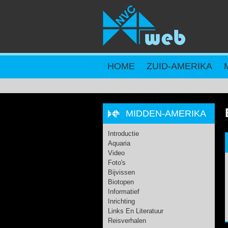
Overslaan en naar de inhoud gaan
HOME
ZUID-AMERIKA
MIDDEN-AMERIKA
Introductie
Aquaria
Video
Foto's
Bijvissen
Biotopen
Informatief
Inrichting
Links En Literatuur
Reisverhalen