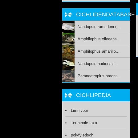
CICHLIDENDATABASE
Nandopsis ramsdeni (...
Amphilophus xiloaens...
Amphilophus amarillo...
Nandopsis haitiensis...
Paraneetroplus omont...
CICHLIPEDIA
Limnivoor
Terminale taxa
polyfyletisch