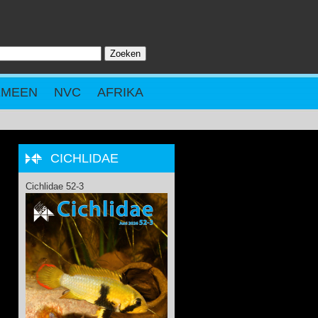
Zoeken
ZOEKVELD
EMEEN
NVC
AFRIKA
CICHLIDAE
Cichlidae 52-3