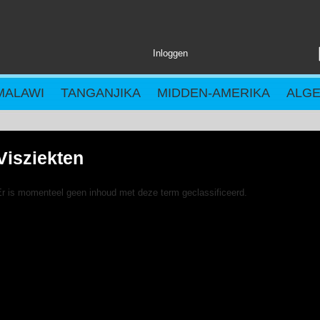
Inloggen
MALAWI
TANGANJIKA
MIDDEN-AMERIKA
ALG
Visziekten
Er is momenteel geen inhoud met deze term geclassificeerd.