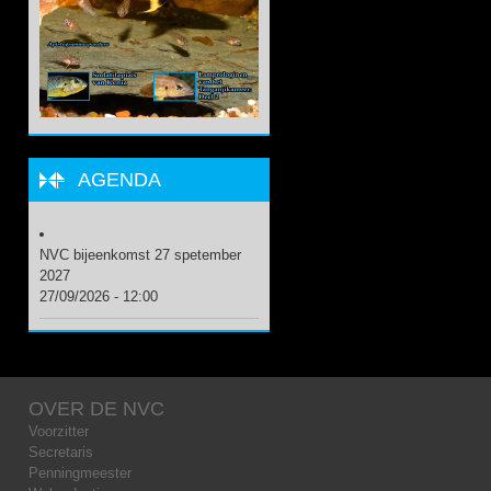
AGENDA
NVC bijeenkomst 27 spetember
2027
27/09/2026 - 12:00
OVER DE NVC
Voorzitter
Secretaris
Penningmeester