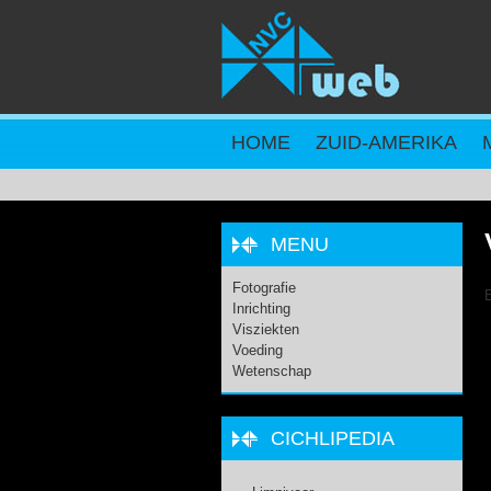
Overslaan en naar de inhoud gaan
HOME
ZUID-AMERIKA
MENU
Fotografie
Inrichting
Visziekten
Voeding
Wetenschap
CICHLIPEDIA