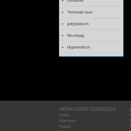
Limnivoor
Terminale taxa
polyfyletisch
Microfaag
Hypertrofisch
HERKOMSTGEBIEDEN
Afrika
Algemeen
Malawi