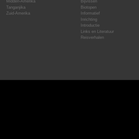
Midden-Amerika
Bijvissen
Tanganjika
Biotopen
Zuid-Amerika
Informatief
Inrichting
Introductie
Links en Literatuur
Reisverhalen