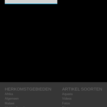
HERKOMSTGEBIEDEN
ARTIKEL SOORTEN
Afrika
Aquaria
Algemeen
Videos
Malawi
Fotos