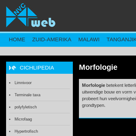
Overslaan en naar de inhoud gaan
HOME
ZUID-AMERIKA
MALAWI
TANGANJI
Morfologie
CICHLIPEDIA
Limnivoor
Morfologie
betekent letter
uitwendige bouw en vorm 
Terminale taxa
probeert hun veelvormigheid
grondtypen.
polyfyletisch
Microfaag
Hypertrofisch