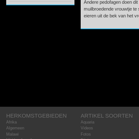
Andere pedofagen doen dit 
muilbroedende vrouwtje te s
eieren uit de bek van het vr
HERKOMSTGEBIEDEN
ARTIKEL SOORTEN
Afrika
Aquaria
Algemeen
Videos
Malawi
Fotos