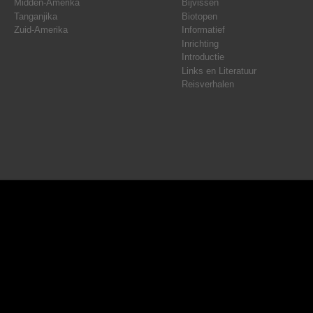
Midden-Amerika
Bijvissen
Tanganjika
Biotopen
Zuid-Amerika
Informatief
Inrichting
Introductie
Links en Literatuur
Reisverhalen