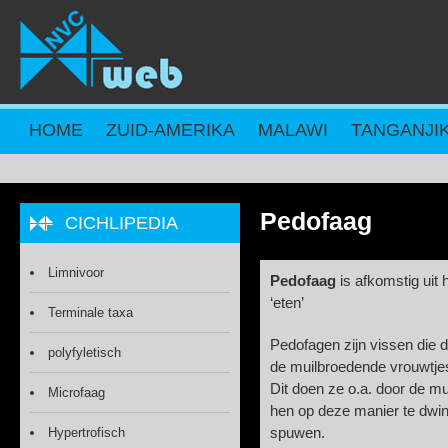
Overslaan en naar de inhoud gaan
HOME
ZUID-AMERIKA
MALAWI
TANGANJI
Pedofaag
CICHLIPEDIA
Limnivoor
Pedofaag
is afkomstig uit 
‘eten’
Terminale taxa
Pedofagen zijn vissen die 
polyfyletisch
de muilbroedende vrouwtjes
Dit doen ze o.a. door de 
Microfaag
hen op deze manier te dwing
Hypertrofisch
spuwen.