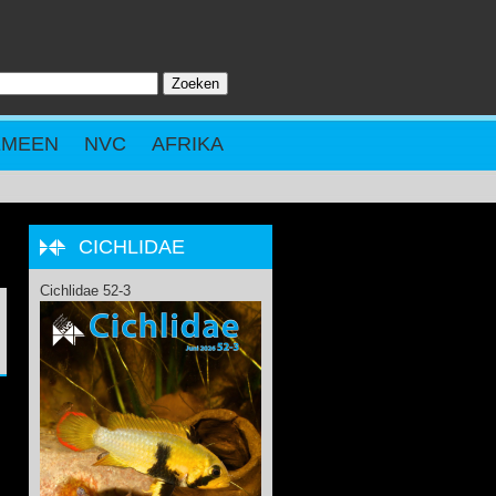
Zoeken
ZOEKVELD
EMEEN
NVC
AFRIKA
CICHLIDAE
Cichlidae 52-3