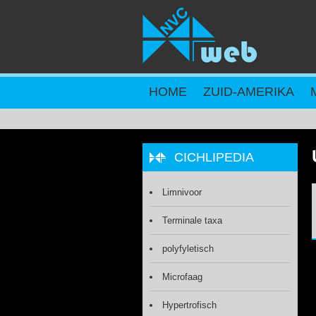
Overslaan en naar de inhoud gaan
HOME
ZUID-AMERIKA
CICHLIPEDIA
Limnivoor
Terminale taxa
polyfyletisch
Microfaag
Hypertrofisch