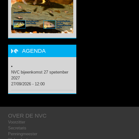
AGENDA
NVC bijeenkomst 27 spetember
2027
27/09/2026 - 12:00
OVER DE NVC
Voorzitter
Secretaris
Penningmeester