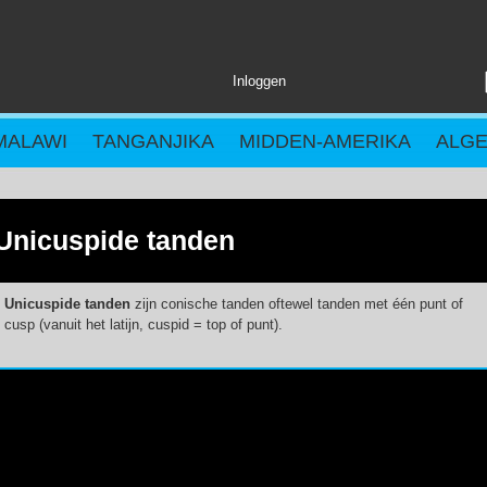
Inloggen
MALAWI
TANGANJIKA
MIDDEN-AMERIKA
ALG
Unicuspide tanden
Unicuspide tanden
zijn conische tanden oftewel tanden met één punt of
cusp (vanuit het latijn, cuspid = top of punt).