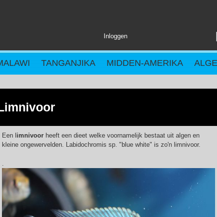
Inloggen
MALAWI
TANGANJIKA
MIDDEN-AMERIKA
ALG
Limnivoor
Een l
imnivoor
heeft een dieet welke voornamelijk bestaat uit algen en
kleine ongewervelden. Labidochromis sp. "blue white" is zo'n limnivoor.
.