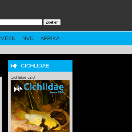
Zoeken
ZOEKVELD
EMEEN
NVC
AFRIKA
CICHLIDAE
Cichlidae 52-3