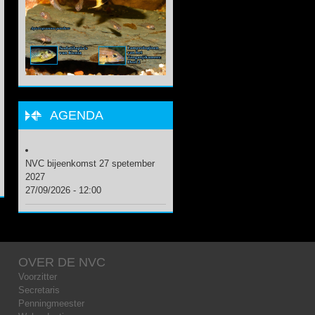
AGENDA
NVC bijeenkomst 27 spetember
2027
27/09/2026 - 12:00
OVER DE NVC
Voorzitter
Secretaris
Penningmeester