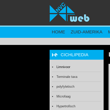
Overslaan en naar de inhoud gaan
HOME
ZUID-AMERIKA
CICHLIPEDIA
Limnivoor
Terminale taxa
polyfyletisch
Microfaag
Hypertrofisch