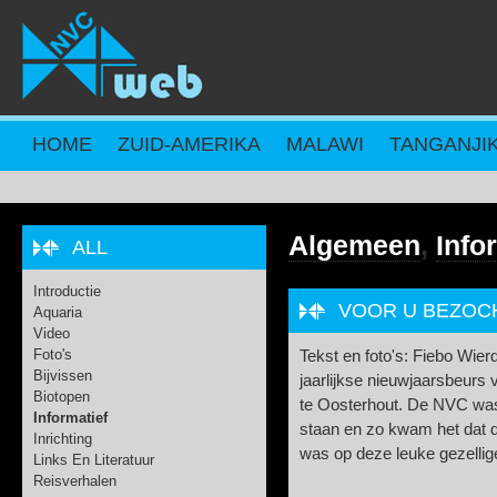
Overslaan en naar de inhoud gaan
HOME
ZUID-AMERIKA
MALAWI
TANGANJI
Algemeen
,
Info
ALL
Introductie
VOOR U BEZOCH
Aquaria
Video
Foto's
Tekst en foto's: Fiebo Wie
Bijvissen
jaarlijkse nieuwjaarsbeurs
Biotopen
te Oosterhout. De NVC was
Informatief
staan en zo kwam het dat d
Inrichting
was op deze leuke gezellig
Links En Literatuur
Reisverhalen