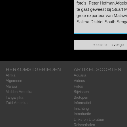
foto's: Peter Hofman Afgel
te gast geweest bij Stuart 
grote exporteur van Malawi c
Salima District South Seng
PAGINA'S
« eerste
‹ vorige
HERKOMSTGEBIEDEN
ARTIKEL SOORTEN
Afrika
Aquaria
Algemeen
Videos
Malawi
Fotos
Midden-Amerika
Bijvissen
Tanganjika
Biotopen
Zuid-Amerika
Informatief
Inrichting
Introductie
Links en Literatuur
Reisverhalen