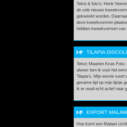
Tekst & foto's: Henk Veenstra
de vele nieuwe kweekvorme
gekweekt worden. Daarnaast 
deze kweekvormen plaatse
hebben kweekvormen van d
TILAPIA DISCOL
Tekst: Maarten Kruis Foto:
alweer ben ik voor het eers
Tilapia’s. Mijn eerste soort
geruime tijd op mijn lijstje
ik er nooit echt actief naar 
EXPORT MALAWI
Hoe komt een Malawi cichli