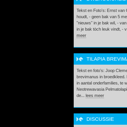
Tekst en Foto's: Ernst van G
houdt, - geen bak van 5 met
"nieuws" in je bak wil, - v
in je bak tòch leuk vindt, - v
meer
TILAPIA BREVIM
Tekst en foto's: Joop Clem
brevimanus in broedkleed. H
in aantal onderfamilies, te
Neotrewavasia Pelmatolapia
de...
lees meer
DISCUSSIE