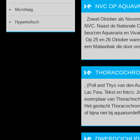
NVC OP AQUAVA
Microfaag
Zowel Oktober als Novem
Hypertrofisch
NVC. Naast de Nationale C
beurzen Aquavaria en Viva
Op 25 en 26 Oktober waren
een Malawibak die door ons 
THORACOCHROM
, (Poll and Thys van den A
Lac Fwa. Tekst en foto's: 
exemplaar van Thorachoch
Het geslacht Thoracochrom
of bijna niet bij aquariumli
DWERGCICHLIDE