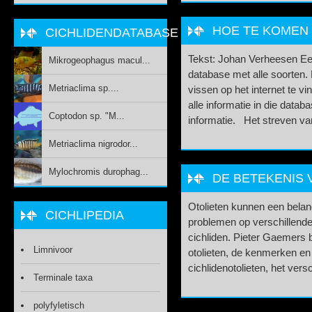
HOE TE KOMEN 
CICHLIDENDATABASE
Tekst: Johan Verheesen Een
Mikrogeophagus macul...
database met alle soorten.
Metriaclima sp....
vissen op het internet te vin
alle informatie in die datab
Coptodon sp. "M...
informatie. Het streven va
Metriaclima nigrodor...
Mylochromis durophag...
DE BETEKENIS 
Otolieten kunnen een belang
CICHLIPEDIA
problemen op verschillend
cichliden. Pieter Gaemers 
Limnivoor
otolieten, de kenmerken en
cichlidenotolieten, het versc
Terminale taxa
polyfyletisch