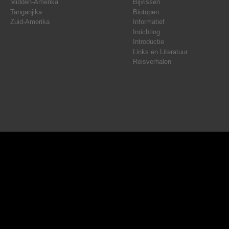
Midden-Amerika
Bijvissen
Tanganjika
Biotopen
Zuid-Amerika
Informatief
Inrichting
Introductie
Links en Literatuur
Reisverhalen