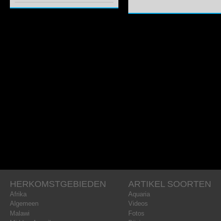
HERKOMSTGEBIEDEN
ARTIKEL SOORTEN
Afrika
Aquaria
Algemeen
Videos
Malawi
Fotos