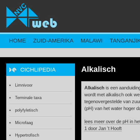
Overslaan en naar de inhoud gaan
HOME
ZUID-AMERIKA
MALAWI
TANGANJI
Alkalisch
CICHLIPEDIA
Limnivoor
Alkalisch
is een aanduiding
wordt met alkalisch ook wel
Terminale taxa
tegenovergestelde van zuur
(pH) van het water hoger d
polyfyletisch
lees meer over de pH in he
Microfaag
1 door Jan 't Hooft
Hypertrofisch