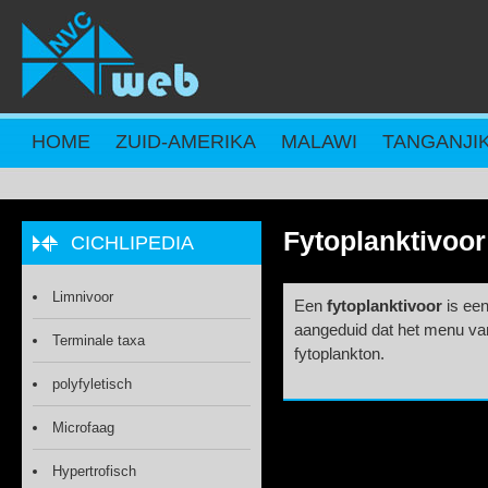
Overslaan en naar de inhoud gaan
HOME
ZUID-AMERIKA
MALAWI
TANGANJI
Fytoplanktivoor
CICHLIPEDIA
Limnivoor
Een
fytoplanktivoor
is een
aangeduid dat het menu van
Terminale taxa
fytoplankton.
polyfyletisch
Microfaag
Hypertrofisch