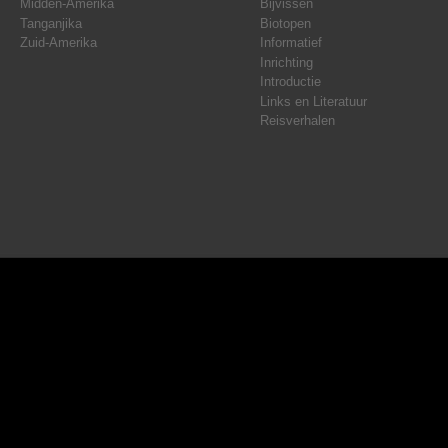
Midden-Amerika
Bijvissen
Tanganjika
Biotopen
Zuid-Amerika
Informatief
Inrichting
Introductie
Links en Literatuur
Reisverhalen