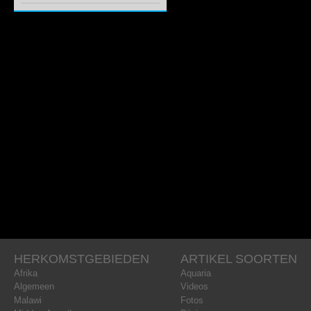
HERKOMSTGEBIEDEN
ARTIKEL SOORTEN
Afrika
Aquaria
Algemeen
Videos
Malawi
Fotos