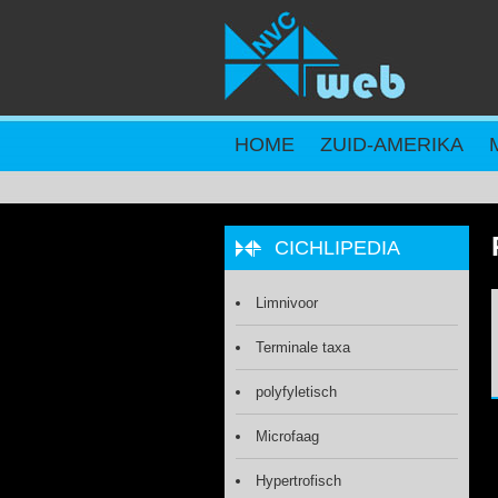
Overslaan en naar de inhoud gaan
HOME
ZUID-AMERIKA
CICHLIPEDIA
Limnivoor
Terminale taxa
polyfyletisch
Microfaag
Hypertrofisch