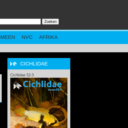
Zoeken
ZOEKVELD
EMEEN
NVC
AFRIKA
CICHLIDAE
Cichlidae 52-3