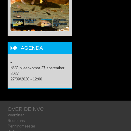
AGENDA
NVC bijeenkomst 27 spetember
2027
27/09/2026 - 12:00
OVER DE NVC
Voorzitter
Secretaris
Penningmeester