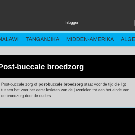
Inloggen
MALAWI
TANGANJIKA
MIDDEN-AMERIKA
ALG
Post-buccale broedzorg
Post-buccale zorg
of
post-buccale broedzorg
staat voor de tijd die ligt
tussen het voor het eerst loslaten van de juvenielen tot aan het einde van
de broedzorg door de ouders.