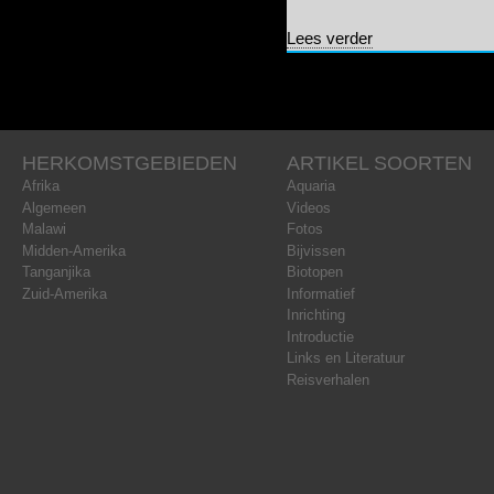
over Wijzigingen (
Lees verder
HERKOMSTGEBIEDEN
ARTIKEL SOORTEN
Afrika
Aquaria
Algemeen
Videos
Malawi
Fotos
Midden-Amerika
Bijvissen
Tanganjika
Biotopen
Zuid-Amerika
Informatief
Inrichting
Introductie
Links en Literatuur
Reisverhalen