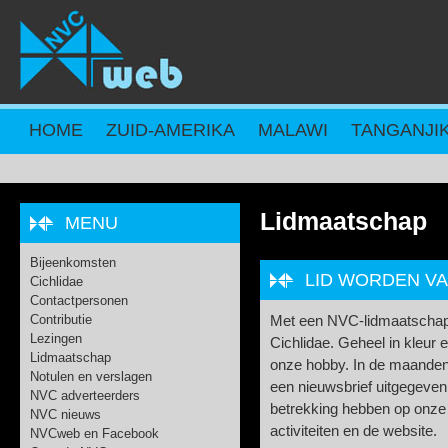
Overslaan en naar de inhoud gaan
HOME
ZUID-AMERIKA
MALAWI
TANGANJI
Lidmaatschap
MENU
Bijeenkomsten
LID WORDEN VA
Cichlidae
Contactpersonen
Contributie
Met een NVC-lidmaatschap on
Lezingen
Cichlidae. Geheel in kleur e
Lidmaatschap
onze hobby. In de maanden d
Notulen en verslagen
een nieuwsbrief uitgegeven 
NVC adverteerders
betrekking hebben op onze 
NVC nieuws
activiteiten en de website.
NVCweb en Facebook