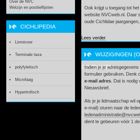
Over de NVC
Welzijn en positieflijsten
Ook krijgt u toegang tot he
website NVCweb.nl. Daar s
oude Cichlidae jaargangen, 
CICHLIPEDIA
over Lid worden v
Lees verder
Limnivoor
WIJZIGINGEN (
Terminale taxa
OPZEGGEN
polyfyletisch
Indien je je adresgegevens 
formulier gebruiken. Denk 
Microfaag
e-mail adres
. Dat is nodi
Nieuwsbrief.
Hypertrofisch
Als je je lidmaatschap wil o
e-mail) sturen naar de lede
ledenadministratie@nvcweb
dient te gebeuren vóór 1 d