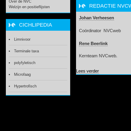
Over de NVC
REDACTIE NVC
Welzijn en positieflijsten
Johan Verheesen
CICHLIPEDIA
Coördinator NVCweb
Limnivoor
Rene Beerlink
Terminale taxa
Kernteam NVCweb.
polyfyletisch
over Redactie NV
Lees verder
Microfaag
Hypertrofisch