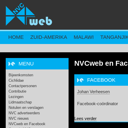
Overslaan en naar de inhoud gaan
HOME
ZUID-AMERIKA
MALAWI
TANGANJI
NVCweb en Fac
MENU
Bijeenkomsten
FACEBOOK
Cichlidae
Contactpersonen
Contributie
Johan Verheesen
Lezingen
Lidmaatschap
Facebook-coördinator
Notulen en verslagen
NVC adverteerders
over Facebook
NVC nieuws
Lees verder
NVCweb en Facebook