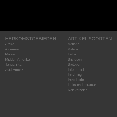
HERKOMSTGEBIEDEN
ARTIKEL SOORTEN
Afrika
Aquaria
Algemeen
Videos
Malawi
Fotos
Midden-Amerika
Bijvissen
Tanganjika
Biotopen
Zuid-Amerika
Informatief
Inrichting
Introductie
Links en Literatuur
Reisverhalen