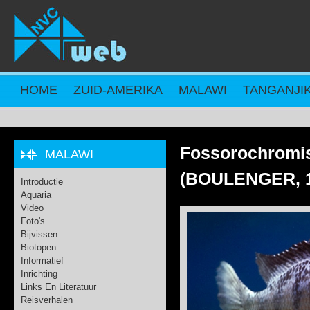
Overslaan en naar de inhoud gaan
HOME
ZUID-AMERIKA
MALAWI
TANGANJI
Fossorochromis
MALAWI
(BOULENGER, 1
Introductie
Aquaria
Video
Foto's
Bijvissen
Biotopen
Informatief
Inrichting
Links En Literatuur
Reisverhalen