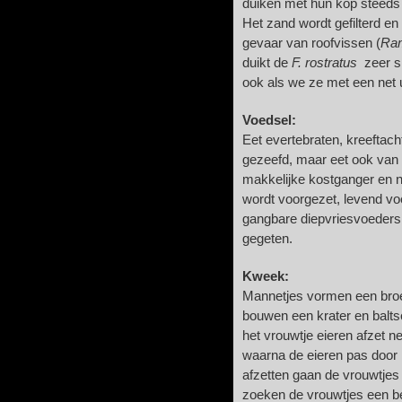
duiken met hun kop steeds 
Het zand wordt gefilterd en
gevaar van roofvissen (
Ram
duikt de
F. rostratus
zeer sn
ook als we ze met een net 
Voedsel:
Eet evertebraten, kreeftach
gezeefd, maar eet ook van h
makkelijke kostganger en 
wordt voorgezet, levend voe
gangbare diepvriesvoeders 
gegeten.
Kweek:
Mannetjes vormen een broe
bouwen een krater en balts
het vrouwtje eieren afzet 
waarna de eieren pas door
afzetten gaan de vrouwtjes
zoeken de vrouwtjes een b