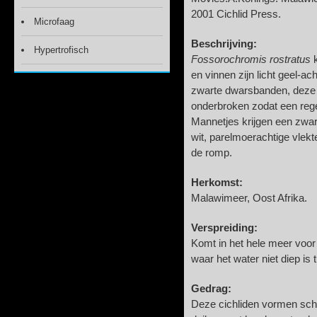
2001 Cichlid Press.
Microfaag
Beschrijving:
Hypertrofisch
Fossorochromis rostratus
k
en vinnen zijn licht geel-ac
zwarte dwarsbanden, deze
onderbroken zodat een rege
Mannetjes krijgen een zwar
wit, parelmoerachtige vlek
de romp.
Herkomst:
Malawimeer, Oost Afrika.
Verspreiding:
Komt in het hele meer voor
waar het water niet diep i
Gedrag:
Deze cichliden vormen sch