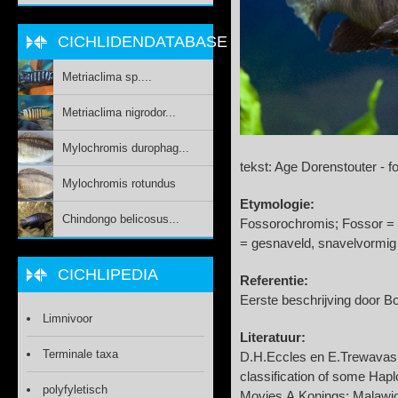
CICHLIDENDATABASE
Metriaclima sp....
Metriaclima nigrodor...
Mylochromis durophag...
tekst: Age Dorenstouter - f
Mylochromis rotundus
Etymologie:
Chindongo belicosus...
Fossorochromis; Fossor = (L
= gesnaveld, snavelvormig
CICHLIPEDIA
Referentie:
Eerste beschrijving door B
Limnivoor
Literatuur:
Terminale taxa
D.H.Eccles en E.Trewavas:
classification of some Hap
polyfyletisch
Movies.A.Konings: Malawici