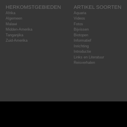
HERKOMSTGEBIEDEN
ARTIKEL SOORTEN
Afrika
Aquaria
Algemeen
Videos
Malawi
Fotos
Midden-Amerika
Bijvissen
Tanganjika
Biotopen
Zuid-Amerika
Informatief
Inrichting
Introductie
Links en Literatuur
Reisverhalen