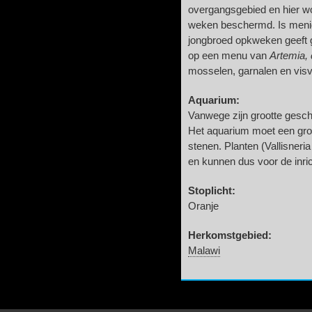
overgangsgebied en hier wo
weken beschermd. Is menig
jongbroed opkweken geeft 
op een menu van
Artemia,
mosselen, garnalen en visv
Aquarium:
Vanwege zijn grootte gesch
Het aquarium moet een gro
stenen. Planten (Vallisneri
en kunnen dus voor de inric
Stoplicht:
Oranje
Herkomstgebied:
Malawi