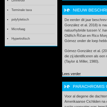
Limnivoor
NIEUW BESCHR
Terminale taxa
polyfyletisch
De eerder dit jaar beschre
González et al. 2018) is naa
Microfaag
natuurhybride tussen
V. ha
Oldřich Říčan en Rico Morg
Hypertrofisch
Gómez onder de loep heb
Gómez-González et al. (2
die zij identificeren als ee
(Taylor & Miller, 1980).
over Nieuw beschre
Lees verder
PARACHROMIS 
Voor al diegene die dachte
Amerikaanse Cichliden na d
rustig vaarwater was terec