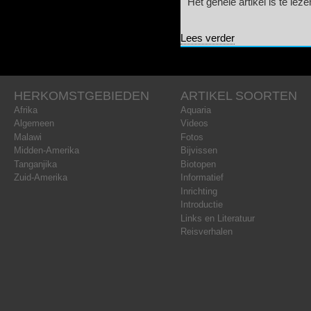
Het gehele artikel is te leze
over De betekenis 
Lees verder
Cichlidae
HERKOMSTGEBIEDEN
ARTIKEL SOORTEN
Afrika
Aquaria
Algemeen
Videos
Malawi
Fotos
Midden-Amerika
Bijvissen
Tanganjika
Biotopen
Zuid-Amerika
Informatief
Inrichting
Introductie
Links en Literatuur
Reisverhalen