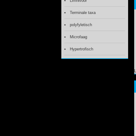
Limnivoor
Terminale taxa
polyfyletisch
Microfaag
Hypertrofisch