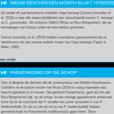
NIEUW BESCHREVEN MORPH BLIJKT HYBRID
De eerder dit jaar beschreven rheofiele Vieja hartwegi (Gómez-González et
al. 2018) is naar alle waarschijnlijkheid een natuurhybride tussen
V. hartwegi
en
C. grammodes
. Dit schrijven Oldřich Říčan en Rico Morgenstern, die de
bevindingen van Gómez onder de loep hebben genomen.
Gómez-González et al. (2018) hebben exemplaren gepresenteerd die zij
identificeren als een nieuwe reofiele morph van
Vieja hartwegi
(Taylor &
Miller, 1980).
Lees verder
over Nieuw beschreven morph blijkt Hybride
PARACHROMIS OP DE SCHOP
Voor al diegene die dachten dat de nomenclatuur van Midden Amerikaanse
Cichliden na de laatste revisie van Rican (2016) in rustig vaarwater was
terecht gekomen is er nieuws. Het geslacht Parachromis, gaat als het aan
Rico Morgenstern ligt, op de schop. In een onlangs gepubliceerd onderzoek
komt hij tot de conclusie dat P. loisellei een junior synoniem is van P.
friedrichsthalii. En de vis die we tot nu toe P. friedrichsthalli hebben
genoemd moet nu Parachromis multifasciatus gaan heten. Deze