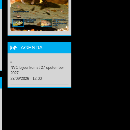
E
AGENDA
NVC bijeenkomst 27 spetember
2027
27/09/2026 - 12:00