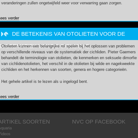
veranderingen zullen ongetwijfeld weer voor verwarring gaan zorgen.
Lees verder
over Parachromis op de schop
DE BETEKENIS VAN OTOLIETEN VOOR DE
SYSTEMATIEK VAN DE CICHLIDAE
Otolieten kunnen een belangrijke rol spelen bij het oplossen van problemen
op verschillende niveaus van de systematiek der cichliden. Pieter Gaemers
behandelt de terminologie van otolieten, de kenmerken en seksuele dimorfie
van cichlidenotolieten, het verschil in de otolieten bij wilde en nagekweekte
cichliden en het herkennen van soorten, genera en hogere categorieën.
Het gehele artikel is te lezen als u ingelogd bent.
Lees verder
over De betekenis van otolieten voor de systematiek van de
Cichlidae
ARTIKEL SOORTEN
NVC OP FACEBOOK
Aquaria
Videos