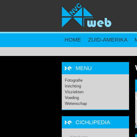
Overslaan en naar de inhoud gaan
HOME
ZUID-AMERIKA
MENU
Fotografie
Inrichting
Visziekten
Voeding
Wetenschap
CICHLIPEDIA