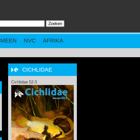
Zoeken
ZOEKVELD
EMEEN
NVC
AFRIKA
CICHLIDAE
Cichlidae 52-3