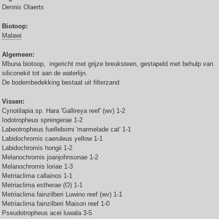
Dennis Olaerts
Biotoop:
Malawi
Algemeen:
Mbuna biotoop, ingericht met grijze breuksteen, gestapeld met behulp van
siliconekit tot aan de waterlijn.
De bodembedekking bestaat uit filterzand
Vissen:
Cynotilapia sp. Hara 'Gallireya reef' (wv) 1-2
Iodotropheus sprengerae 1-2
Labeotropheus fuelleborni 'marmelade cat' 1-1
Labidochromis caeruleus yellow 1-1
Labidochromis hongii 1-2
Melanochromis joanjohnsonae 1-2
Melanochromis loriae 1-3
Metriaclima callainos 1-1
Metriaclima estherae (O) 1-1
Metriaclima fainzilberi Luwino reef (wv) 1-1
Metriaclima fainzilberi Maison reef 1-0
Pseudotropheus acei luwala 3-5