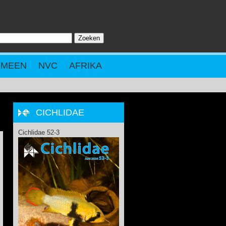
Zoeken
ZOEKVELD
EMEEN
NVC
AFRIKA
CICHLIDAE
Cichlidae 52-3