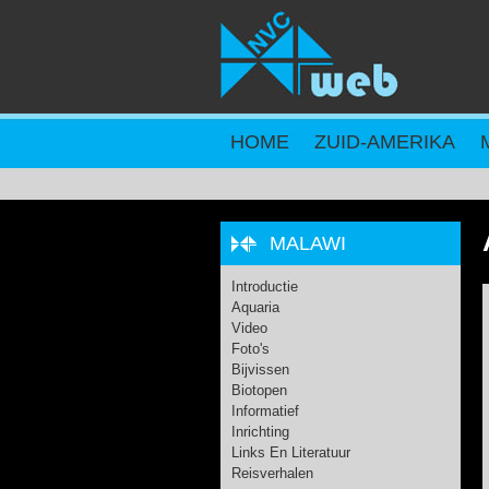
Overslaan en naar de inhoud gaan
HOME
ZUID-AMERIKA
MALAWI
Introductie
Aquaria
Video
Foto's
Bijvissen
Biotopen
Informatief
Inrichting
Links En Literatuur
Reisverhalen