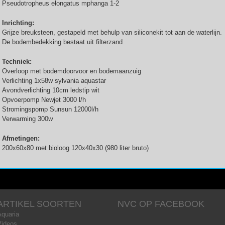
Pseudotropheus elongatus mphanga 1-2
Inrichting:
Grijze breuksteen, gestapeld met behulp van siliconekit tot aan de waterlijn.
De bodembedekking bestaat uit filterzand
Techniek:
Overloop met bodemdoorvoor en bodemaanzuig
Verlichting 1x58w sylvania aquastar
Avondverlichting 10cm ledstip wit
Opvoerpomp Newjet 3000 l/h
Stromingspomp Sunsun 12000l/h
Verwarming 300w
Afmetingen:
200x60x80 met bioloog 120x40x30 (980 liter bruto)
ARTIKEL SOORTEN
NVC OP FACEBOOK
Aquaria
Videos