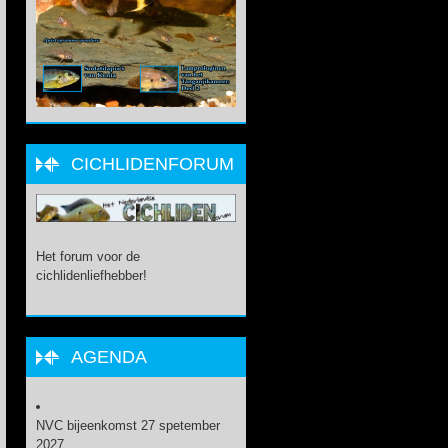
CICHLIDENFORUM
Het forum voor de
cichlidenliefhebber!
AGENDA
NVC bijeenkomst 27 spetember
2027