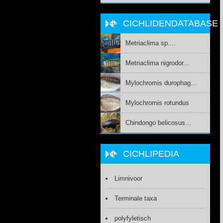
CICHLIDENDATABASE
Metriaclima sp....
Metriaclima nigrodor...
Mylochromis durophag...
Mylochromis rotundus
Chindongo belicosus...
CICHLIPEDIA
Limnivoor
Terminale taxa
polyfyletisch