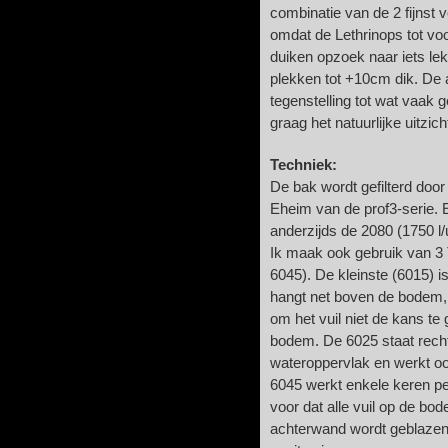
combinatie van de 2 fijnst v
omdat de Lethrinops tot vo
duiken opzoek naar iets le
plekken tot +10cm dik. De
tegenstelling tot wat vaak g
graag het natuurlijke uitzi
Techniek:
De bak wordt gefilterd door
Eheim van de prof3-serie. 
anderzijds de 2080 (1750 l/
Ik maak ook gebruik van 3
6045). De kleinste (6015) 
hangt net boven de bodem, 
om het vuil niet de kans t
bodem. De 6025 staat recht
wateroppervlak en werkt oo
6045 werkt enkele keren pe
voor dat alle vuil op de bod
achterwand wordt geblazen. 