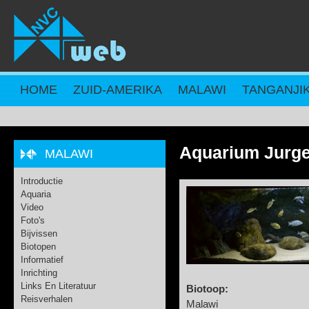
Overslaan en naar de inhoud gaan
HOME
ZUID-AMERIKA
MALAWI
TANGANJI
Aquarium Jurge
MALAWI
Introductie
Aquaria
Video
Foto's
Bijvissen
Biotopen
Informatief
Inrichting
Links En Literatuur
Biotoop:
Reisverhalen
Malawi