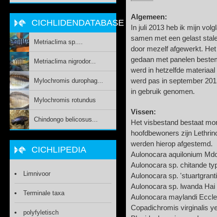
Algemeen:
CICHLIDENDATABASE
In juli 2013 heb ik mijn vo
samen met een gelast stale
Metriaclima sp....
door mezelf afgewerkt. He
gedaan met panelen bestem
Metriaclima nigrodor...
werd in hetzelfde materiaa
Mylochromis durophag...
werd pas in september 201
in gebruik genomen.
Mylochromis rotundus
Vissen:
Chindongo belicosus...
Het visbestand bestaat mome
hoofdbewoners zijn Lethrin
werden hierop afgestemd.
CICHLIPEDIA
Aulonocara aquilonium Mdo
Aulonocara sp. chitande t
Limnivoor
Aulonocara sp. 'stuartgranti
Aulonocara sp. lwanda Hai
Terminale taxa
Aulonocara maylandi Eccle
Copadichromis virginalis ye
polyfyletisch