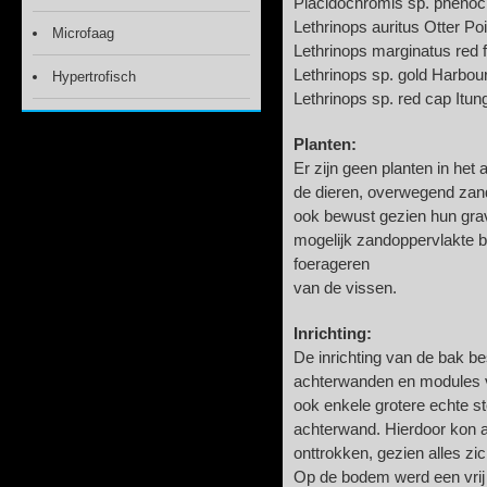
Placidochromis sp. phenoch
Lethrinops auritus Otter Poi
Microfaag
Lethrinops marginatus red f
Lethrinops sp. gold Harbour
Hypertrofisch
Lethrinops sp. red cap Itun
Planten:
Er zijn geen planten in he
de dieren, overwegend za
ook bewust gezien hun gra
mogelijk zandoppervlakte b
foerageren
van de vissen.
Inrichting:
De inrichting van de bak b
achterwanden en modules v
ook enkele grotere echte s
achterwand. Hierdoor kon al
onttrokken, gezien alles zi
Op de bodem werd een vrij 