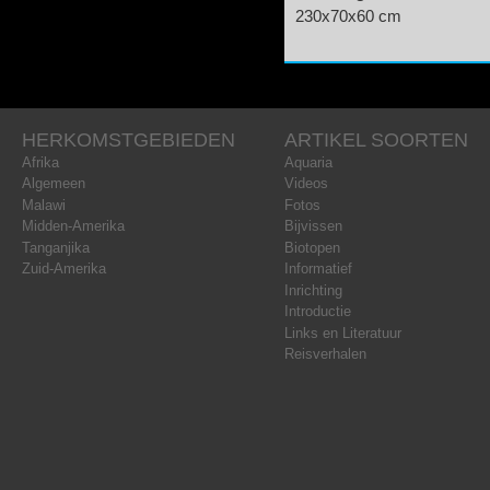
230x70x60 cm
HERKOMSTGEBIEDEN
ARTIKEL SOORTEN
Afrika
Aquaria
Algemeen
Videos
Malawi
Fotos
Midden-Amerika
Bijvissen
Tanganjika
Biotopen
Zuid-Amerika
Informatief
Inrichting
Introductie
Links en Literatuur
Reisverhalen