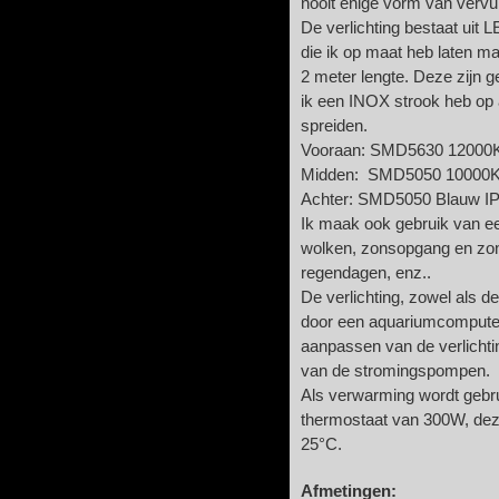
nooit enige vorm van vervuil
De verlichting bestaat uit 
die ik op maat heb laten ma
2 meter lengte. Deze zijn 
ik een INOX strook heb op
spreiden.
Vooraan: SMD5630 12000K
Midden: SMD5050 10000K
Achter: SMD5050 Blauw I
Ik maak ook gebruik van e
wolken, zonsopgang en zo
regendagen, enz..
De verlichting, zowel als
door een aquariumcomputer
aanpassen van de verlichti
van de stromingspompen.
Als verwarming wordt gebr
thermostaat van 300W, dez
25°C.
Afmetingen: