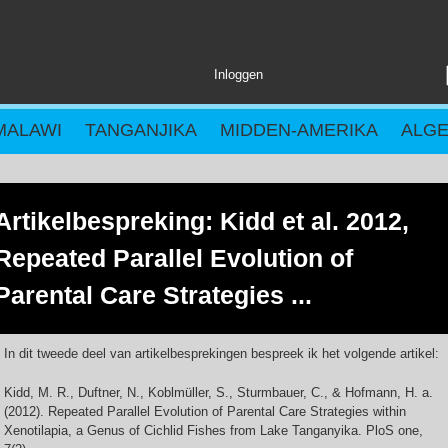
Inloggen
MALAWI
TANGANJIKA
MIDDEN-AMERIKA
ALG
Artikelbespreking: Kidd et al. 2012,
Repeated Parallel Evolution of
Parental Care Strategies ...
In dit tweede deel van artikelbesprekingen bespreek ik het volgende artikel:
Kidd, M. R., Duftner, N., Koblmüller, S., Sturmbauer, C., & Hofmann, H. a.
(2012). Repeated Parallel Evolution of Parental Care Strategies within
Xenotilapia, a Genus of Cichlid Fishes from Lake Tanganyika. PloS one,