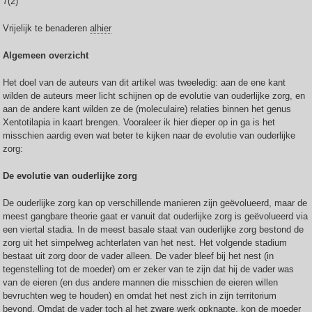
7(2)
Vrijelijk te benaderen
alhier
Algemeen overzicht
Het doel van de auteurs van dit artikel was tweeledig: aan de ene kant
wilden de auteurs meer licht schijnen op de evolutie van ouderlijke zorg, en
aan de andere kant wilden ze de (moleculaire) relaties binnen het genus
Xentotilapia in kaart brengen. Vooraleer ik hier dieper op in ga is het
misschien aardig even wat beter te kijken naar de evolutie van ouderlijke
zorg:
De evolutie van ouderlijke zorg
De ouderlijke zorg kan op verschillende manieren zijn geëvolueerd, maar de
meest gangbare theorie gaat er vanuit dat ouderlijke zorg is geëvolueerd via
een viertal stadia. In de meest basale staat van ouderlijke zorg bestond de
zorg uit het simpelweg achterlaten van het nest. Het volgende stadium
bestaat uit zorg door de vader alleen. De vader bleef bij het nest (in
tegenstelling tot de moeder) om er zeker van te zijn dat hij de vader was
van de eieren (en dus andere mannen die misschien de eieren willen
bevruchten weg te houden) en omdat het nest zich in zijn territorium
bevond. Omdat de vader toch al het zware werk opknapte, kon de moeder