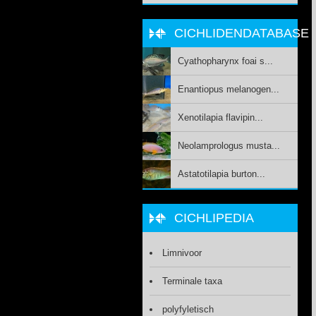
CICHLIDENDATABASE
Cyathopharynx foai s...
Enantiopus melanogen...
Xenotilapia flavipin...
Neolamprologus musta...
Astatotilapia burton...
CICHLIPEDIA
Limnivoor
Terminale taxa
polyfyletisch