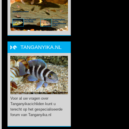
TANGANYIKA.NL
Voor al uw vragen over
Tanganyikacichliden kunt u
terecht op het gespecialiseerde
forum van Tanganyika.nl