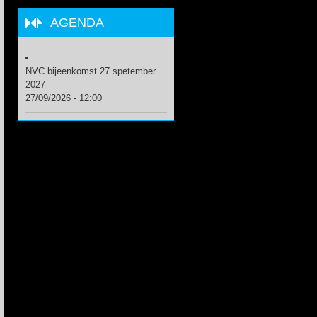
AGENDA
NVC bijeenkomst 27 spetember
2027
27/09/2026 - 12:00