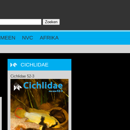
Zoeken
ZOEKVELD
EMEEN
NVC
AFRIKA
CICHLIDAE
Cichlidae 52-3