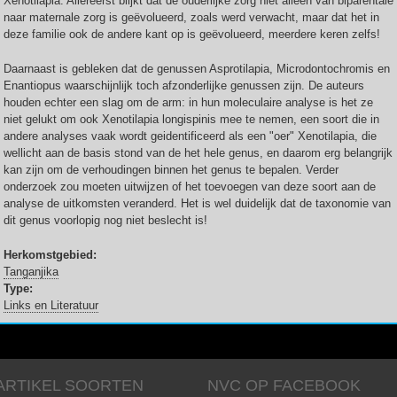
Xenotilapia. Allereerst blijkt dat de ouderlijke zorg niet alleen van biparentale
naar maternale zorg is geëvolueerd, zoals werd verwacht, maar dat het in
deze familie ook de andere kant op is geëvolueerd, meerdere keren zelfs!
Daarnaast is gebleken dat de genussen Asprotilapia, Microdontochromis en
Enantiopus waarschijnlijk toch afzonderlijke genussen zijn. De auteurs
houden echter een slag om de arm: in hun moleculaire analyse is het ze
niet gelukt om ook Xenotilapia longispinis mee te nemen, een soort die in
andere analyses vaak wordt geidentificeerd als een "oer" Xenotilapia, die
wellicht aan de basis stond van de het hele genus, en daarom erg belangrijk
kan zijn om de verhoudingen binnen het genus te bepalen. Verder
onderzoek zou moeten uitwijzen of het toevoegen van deze soort aan de
analyse de uitkomsten veranderd. Het is wel duidelijk dat de taxonomie van
dit genus voorlopig nog niet beslecht is!
Herkomstgebied:
Tanganjika
Type:
Links en Literatuur
ARTIKEL SOORTEN
NVC OP FACEBOOK