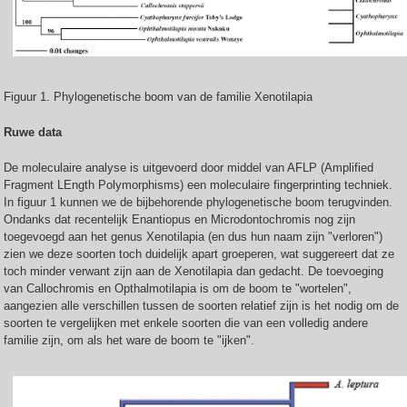
Figuur 1. Phylogenetische boom van de familie Xenotilapia
Ruwe data
De moleculaire analyse is uitgevoerd door middel van AFLP (Amplified
Fragment LEngth Polymorphisms) een moleculaire fingerprinting techniek.
In figuur 1 kunnen we de bijbehorende phylogenetische boom terugvinden.
Ondanks dat recentelijk Enantiopus en Microdontochromis nog zijn
toegevoegd aan het genus Xenotilapia (en dus hun naam zijn "verloren")
zien we deze soorten toch duidelijk apart groeperen, wat suggereert dat ze
toch minder verwant zijn aan de Xenotilapia dan gedacht. De toevoeging
van Callochromis en Opthalmotilapia is om de boom te "wortelen",
aangezien alle verschillen tussen de soorten relatief zijn is het nodig om de
soorten te vergelijken met enkele soorten die van een volledig andere
familie zijn, om als het ware de boom te "ijken".