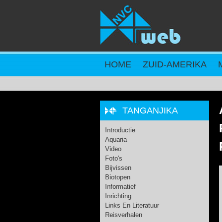
Overslaan en naar de inhoud gaan
HOME
ZUID-AMERIKA
TANGANJIKA
Introductie
Aquaria
Video
Foto's
Bijvissen
Biotopen
Informatief
Inrichting
Links En Literatuur
Reisverhalen