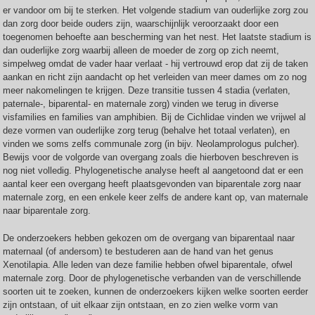
er vandoor om bij te sterken. Het volgende stadium van ouderlijke zorg zou
dan zorg door beide ouders zijn, waarschijnlijk veroorzaakt door een
toegenomen behoefte aan bescherming van het nest. Het laatste stadium is
dan ouderlijke zorg waarbij alleen de moeder de zorg op zich neemt,
simpelweg omdat de vader haar verlaat - hij vertrouwd erop dat zij de taken
aankan en richt zijn aandacht op het verleiden van meer dames om zo nog
meer nakomelingen te krijgen. Deze transitie tussen 4 stadia (verlaten,
paternale-, biparental- en maternale zorg) vinden we terug in diverse
visfamilies en families van amphibien. Bij de Cichlidae vinden we vrijwel al
deze vormen van ouderlijke zorg terug (behalve het totaal verlaten), en
vinden we soms zelfs communale zorg (in bijv. Neolamprologus pulcher).
Bewijs voor de volgorde van overgang zoals die hierboven beschreven is
nog niet volledig. Phylogenetische analyse heeft al aangetoond dat er een
aantal keer een overgang heeft plaatsgevonden van biparentale zorg naar
maternale zorg, en een enkele keer zelfs de andere kant op, van maternale
naar biparentale zorg.
De onderzoekers hebben gekozen om de overgang van biparentaal naar
maternaal (of andersom) te bestuderen aan de hand van het genus
Xenotilapia. Alle leden van deze familie hebben ofwel biparentale, ofwel
maternale zorg. Door de phylogenetische verbanden van de verschillende
soorten uit te zoeken, kunnen de onderzoekers kijken welke soorten eerder
zijn ontstaan, of uit elkaar zijn ontstaan, en zo zien welke vorm van