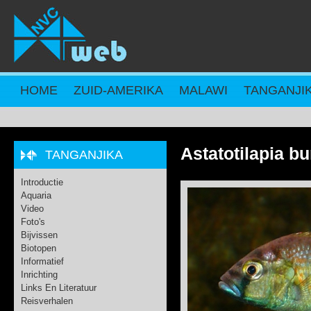
Overslaan en naar de inhoud gaan
HOME
ZUID-AMERIKA
MALAWI
TANGANJI
Astatotilapia b
TANGANJIKA
Introductie
Aquaria
Video
Foto's
Bijvissen
Biotopen
Informatief
Inrichting
Links En Literatuur
Reisverhalen