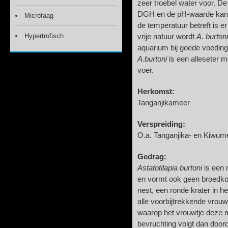
zeer troebel water voor. De
DGH en de pH-waarde kan 
Microfaag
de temperatuur betreft is er 
Hypertrofisch
vrije natuur wordt
A. burton
aquarium bij goede voeding
A.burtoni
is een alleseter m
voer.
Herkomst:
Tanganjikameer
Verspreiding:
O.a. Tanganjika- en Kiwum
Gedrag:
Astatotilapia burtoni
is een 
en vormt ook geen broedko
nest, een ronde krater in h
alle voorbijtrekkende vrou
waarop het vrouwtje deze 
bevruchting volgt dan doord