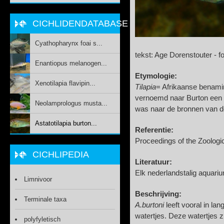
CICHLIDENDATABASE
Cyathopharynx foai s...
tekst: Age Dorenstouter - f
Enantiopus melanogen...
Etymologie:
Xenotilapia flavipin...
Tilapia
= Afrikaanse benamin
vernoemd naar Burton een mi
Neolamprologus musta...
was naar de bronnen van de
Astatotilapia burton...
Referentie:
Proceedings of the Zoologic
CICHLIPEDIA
Literatuur:
Elk nederlandstalig aquar
Limnivoor
Beschrijving:
Terminale taxa
A.burtoni
leeft vooral in la
watertjes. Deze watertjes 
polyfyletisch