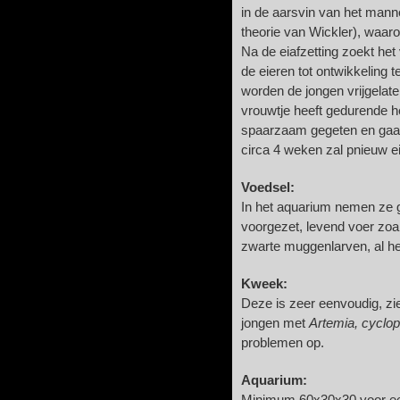
in de aarsvin van het mann
theorie van Wickler), waaro
Na de eiafzetting zoekt h
de eieren tot ontwikkeling 
worden de jongen vrijgelate
vrouwtje heeft gedurende h
spaarzaam gegeten en gaat
circa 4 weken zal pnieuw ei
Voedsel:
In het aquarium nemen ze g
voorgezet, levend voer zo
zwarte muggenlarven, al he
Kweek:
Deze is zeer eenvoudig, zi
jongen met
Artemia, cyclo
problemen op.
Aquarium: