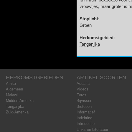
Minimum 60x30x30 voor een
vrouwtjes, maar groter is na
Stoplicht:
Groen
Herkomstgebied:
Tanganjika
HERKOMSTGEBIEDEN
ARTIKEL SOORTEN
Afrika
Aquaria
Algemeen
Videos
Malawi
Fotos
Midden-Amerika
Bijvissen
Tanganjika
Biotopen
Zuid-Amerika
Informatief
Inrichting
Introductie
Links en Literatuur