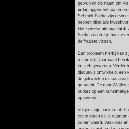
gebruiken die naam om vis
erdan opgemerkt dat voor
Schmidt-Focke zijn geweest
hebben bijna alle kweekvo
Het kweekmateriaal dat ik
Focke zag in zijn boek over
de fraaiste vissen.
Een probleem hierbij kan z
misbruikt. Daarnaast ben i
kritisch geworden. Verder h
discusvis ontwikkeld, een 
de gekweekte discusvissen
gebracht. De door Wattley
ouders op een kunstmatige 
opgevoed.
Volgens zijn boek komt dit 
exemplaren die ik daarvan 
kopen waard. Vaak was er e
waren zij niet rond van vo