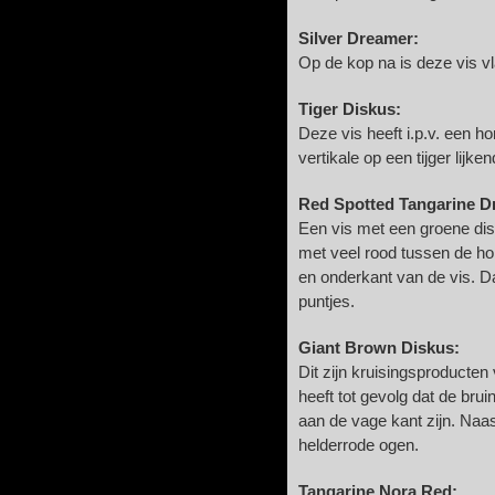
Silver Dreamer:
Op de kop na is deze vis vl
Tiger Diskus:
Deze vis heeft i.p.v. een h
vertikale op een tijger lijk
Red Spotted Tangarine D
Een vis met een groene dis
met veel rood tussen de ho
en onderkant van de vis. D
puntjes.
Giant Brown Diskus:
Dit zijn kruisingsproducten
heeft tot gevolg dat de bru
aan de vage kant zijn. Naa
helderrode ogen.
Tangarine Nora Red: