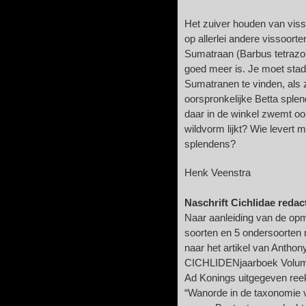
Het zuiver houden van viss
op allerlei andere vissoort
Sumatraan (Barbus tetrazon
goed meer is. Je moet stad
Sumatranen te vinden, als 
oorspronkelijke Betta splen
daar in de winkel zwemt ook
wildvorm lijkt? Wie levert 
splendens?
Henk Veenstra
Naschrift Cichlidae redact
Naar aanleiding van de op
soorten en 5 ondersoorten no
naar het artikel van Antho
CICHLIDENjaarboek Volume 
Ad Konings uitgegeven reek
“Wanorde in de taxonomie v