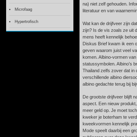
na) niet zelf gehouden. Info
Microfaag
literatuur en van waarnemin
Hypertrofisch
Wat kan de drijfveer zijn 
zijn? Is de vis zoals ze ui
mens heeft kennelijk behoef
Diskus Brief kwam ik een o
geven waarom juist veel v
komen. Albino-vormen van al
statussymbolen. Albino’s br
Thailand zelfs zover dat in
verschillende albino diers
albino gedachte terug bij b
De grootste drijfveer blijf
aspect. Een nieuw produkt,
meer geld op. Je moet toch
kweker je boterham te verdi
kweekvormen kennelijk prac
Mode speelt daarbij een gr