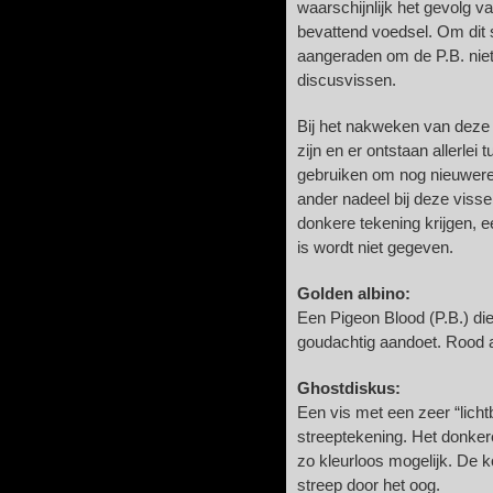
waarschijnlijk het gevolg v
bevattend voedsel. Om dit
aangeraden om de P.B. nie
discusvissen.
Bij het nakweken van deze v
zijn en er ontstaan allerl
gebruiken om nog nieuwer
ander nadeel bij deze vissen
donkere tekening krijgen, 
is wordt niet gegeven.
Golden albino:
Een Pigeon Blood (P.B.) di
goudachtig aandoet. Rood 
Ghostdiskus:
Een vis met een zeer “lich
streeptekening. Het donkere 
zo kleurloos mogelijk. De k
streep door het oog.