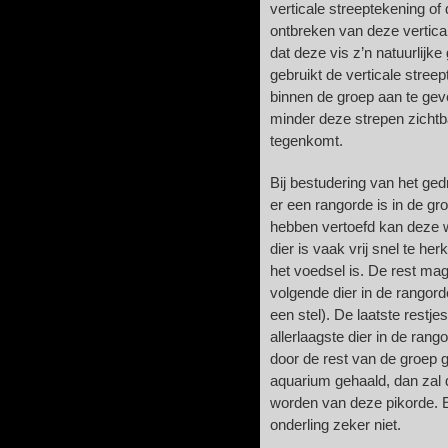
verticale streeptekening of 
ontbreken van deze vertica
dat deze vis z’n natuurlijk
gebruikt de verticale stree
binnen de groep aan te gev
minder deze strepen zichtb
tegenkomt.
Bij bestudering van het ged
er een rangorde is in de g
hebben vertoefd kan deze 
dier is vaak vrij snel te he
het voedsel is. De rest ma
volgende dier in de rangord
een stel). De laatste restje
allerlaagste dier in de ran
door de rest van de groep get
aquarium gehaald, dan zal d
worden van deze pikorde. E
onderling zeker niet.