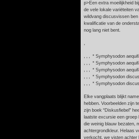
p>Een extra moeilijkheid bi
de vele lokale variëteiten 
wildvang discusvissen ben i
kwalificatie van de onders
nog lang niet bent.
,
, , , * Symphysodon aequif
, , , * Symphysodon aequifa
, , , * Symphysodon aequifa
, , , * Symphysodon discus
, , , * Symphysodon discus
Elke vangplaats blijkt name
hebben. Voorbeelden zijn te
zijn boek “Diskusfiebel” he
laatste excursie een groep 
die weinig blauw bezaten, 
achtergrondkleur. Helaas v
verkocht, we visten achter 