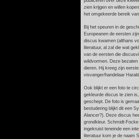
publiceren over deze kwee
zien krijgen en willen kopen
het omgekeerde bereik van m
Bij het speuren in de geschi
Europeanen de eersten zij
discus kwamen (althans vo
literatuur, al zal die wat g
van de eersten die discus
wildvormen. Deze bezaten 
dieren. Hij kreeg zijn eers
visvanger/handelaar Harald
Ook blijkt er een foto te ci
gekleurde discus te zien is
geschept. De foto is gemaa
bestudering blijkt dit een 
Alancer?). Deze discus hee
grondkleur. Schmidt-Focke h
ingekruist teneinde een inte
literatuur kom je de naam