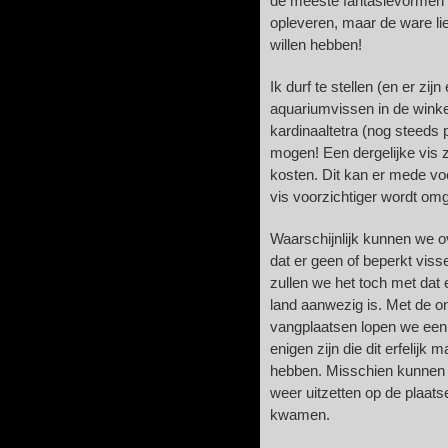
de meeste fantasievormen 
opleveren, maar de ware lie
willen hebben!
Ik durf te stellen (en er zi
aquariumvissen in de wink
kardinaaltetra (nog steeds 
mogen! Een dergelijke vis 
kosten. Dit kan er mede vo
vis voorzichtiger wordt om
Waarschijnlijk kunnen we ov
dat er geen of beperkt vi
zullen we het toch met dat 
land aanwezig is. Met de o
vangplaatsen lopen we een 
enigen zijn die dit erfelijk
hebben. Misschien kunnen
weer uitzetten op de plaat
kwamen.