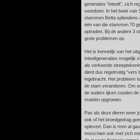
generaties “inteelt”, zich r
voordoen. In het boek van S
stammen Betta splendens all
één van die stammen 70 ge
optraden. Bij de andere 3 s
grote problemen op.
Het is kennelijk van het ui
inteeltgeneraties mogelijk
als verkeerde streepteken
dient dus regelmatig “vers
ingebracht. Het probleem i
de stam veranderen. Om er 
de ouders lijken zouden de
moeten opgroeien.
Pas als deze dieren weer 
ook of het broedgedrag goe
oplevert. Dan is men al gau
misschien ook met zich me