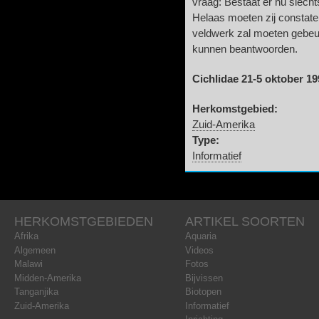
vraag: Bestaat er nu slecht
Helaas moeten zij constate
veldwerk zal moeten gebeure
kunnen beantwoorden.
Cichlidae 21-5 oktober 19
Herkomstgebied:
Zuid-Amerika
Type:
Informatief
HERKOMSTGEBIEDEN
ARTIKEL SOORTEN
Afrika
Aquaria
Algemeen
Videos
Malawi
Fotos
Midden-Amerika
Bijvissen
Tanganjika
Biotopen
Zuid-Amerika
Informatief