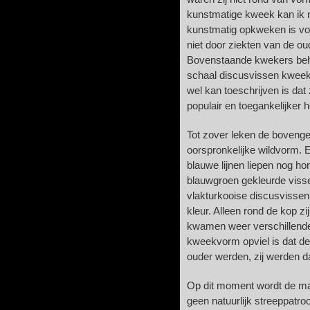
kunstmatige kweek kan ik n
kunstmatig opkweken is vol
niet door ziekten van de o
Bovenstaande kwekers beho
schaal discusvissen kweekt
wel kan toeschrijven is dat
populair en toegankelijker
Tot zover leken de boven
oorspronkelijke wildvorm. E
blauwe lijnen liepen nog h
blauwgroen gekleurde viss
vlakturkooise discusvissen
kleur. Alleen rond de kop zi
kwamen weer verschillende 
kweekvorm opviel is dat de
ouder werden, zij werden da
Op dit moment wordt de m
geen natuurlijk streeppatro