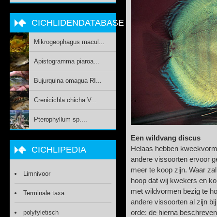
CICHLIDENDATABASE
Mikrogeophagus macul...
Apistogramma piaroa...
Bujurquina omagua RI...
Crenicichla chicha V...
Pterophyllum sp....
Een wildvang discus
Helaas hebben kweekvorm
CICHLIPEDIA
andere vissoorten ervoor 
meer te koop zijn. Waar za
Limnivoor
hoop dat wij kwekers en k
met wildvormen bezig te h
Terminale taxa
andere vissoorten al zijn b
orde: de hierna beschreve
polyfyletisch