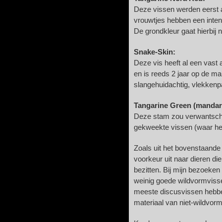
Deze vissen werden eerst a
vrouwtjes hebben een inten
De grondkleur gaat hierbij 
Snake-Skin:
Deze vis heeft al een vast
en is reeds 2 jaar op de mar
slangehuidachtig, vlekkenp
Tangarine Green (mandar
Deze stam zou verwantsch
gekweekte vissen (waar he
Zoals uit het bovenstaand
voorkeur uit naar dieren di
bezitten. Bij mijn bezoeken b
weinig goede wildvormvisse
meeste discusvissen hebben
materiaal van niet-wildvorm