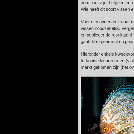
dominant zijn, hetgeen een v
Wie heeft dit soort vissen 
Voor een onderzoek naar g
vissen noodzakelijk. Verge
en publiceer de resultaten
gaat dit experiment en ge
Hieronder enkele kweekvorm
turkooise kleurvormen (vlak
markt gekomen zijn (het over