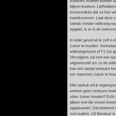
Kwekers moeten worden aa
blijven kweken. Liefhebbe
ervoorwaken dat ze hun w
kweekvormen. Laat deze st
steeds minder wildvang na
opgelet, is er in de toeko
In ieder geval wil ik zelf 
zuiver te houden. Voorwaard
wildvangvissen of F1 (1e g
Vervolgens zal met een aan
uitgewisseld om zo de wild
kan een aantal serieuze k
om stammen zuiver te hou
Met nadruk wil ik tegensp
werken geen serieuze kwek
stam zuiver houden? Echt z
alleen met die vissen kweekt
opgekweekt. Dat betekent d
met ouders. Uit literatuur i