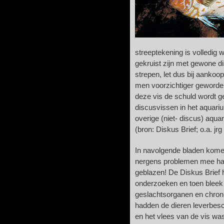
streeptekening is volledi
gekruist zijn met gewone d
strepen, let dus bij aankoop
men voorzichtiger geworden
deze vis de schuld wordt g
discusvissen in het aquariu
overige (niet- discus) aq
(bron: Diskus Brief; o.a. jrg 
In navolgende bladen komen
nergens problemen mee had
geblazen! De Diskus Brief h
onderzoeken en toen bleek 
geslachtsorganen en chron
hadden de dieren leverbesc
en het vlees van de vis was