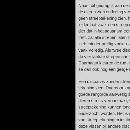
Naast dit gedrag is aan de 
de dieren zich onderling v
geen streeptekening zien, h
leider laat vaak een streep
dier dat in het aquarium ee
treft, zal alle strepen laten 
zich minder prettig voelen
vaak volledig. Als twee dis
de vier laatste strepen aan
Daarnaast kleuren de rug-
ze dan ook nog een gelige 
Een discusvis zonder streep
tekening zien. Daardoor ka
goede rangorde aanwezig zi
dieren stress veroorzaakt, 
streeptekening kunnen tone
onderzocht worden. Het is d
van streeptekeningen instin
deze vissen bij andere dis