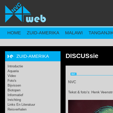
Overslaan en naar de inhoud gaan
HOME
ZUID-AMERIKA
MALAWI
TANGANJI
DISCUSsie
ZUID-AMERIKA
Introductie
Aquaria
Video
Foto's
NVC
Bijvissen
Biotopen
Tekst & foto's: Henk Veenst
Informatief
Inrichting
Links En Literatuur
Reisverhalen