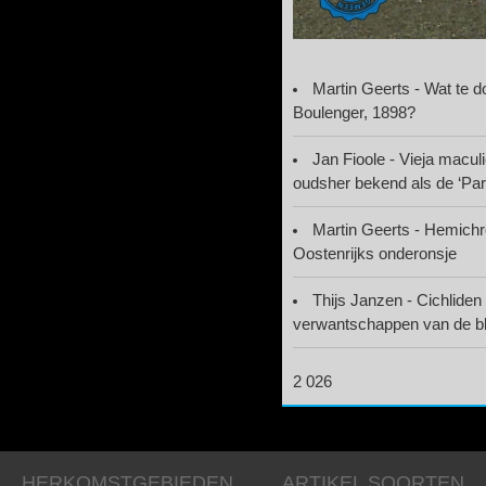
Martin Geerts - Wat te 
Boulenger, 1898?
Jan Fioole - Vieja macu
oudsher bekend als de ‘Par
Martin Geerts - Hemich
Oostenrijks onderonsje
Thijs Janzen - Cichlide
verwantschappen van de bli
2 026
HERKOMSTGEBIEDEN
ARTIKEL SOORTEN