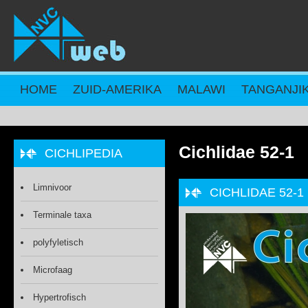
Overslaan en naar de inhoud gaan
HOME
ZUID-AMERIKA
MALAWI
TANGANJI
Cichlidae 52-1
CICHLIPEDIA
Limnivoor
CICHLIDAE 52-1
Terminale taxa
polyfyletisch
Microfaag
Hypertrofisch