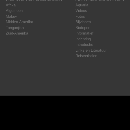
Afrika
Aquaria
Algemeen
Videos
Malawi
Fotos
Midden-Amerika
Bijvissen
Tanganjika
Biotopen
Zuid-Amerika
Informatief
Inrichting
Introductie
Links en Literatuur
Reisverhalen