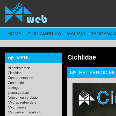
Overslaan en naar de inhoud gaan
HOME
ZUID-AMERIKA
MALAWI
TANGANJI
Cichlidae
MENU
Bijeenkomsten
HET PERIODIEK
Cichlidae
Contactpersonen
Contributie
Lezingen
Lidmaatschap
Notulen en verslagen
NVC adverteerders
NVC nieuws
NVCweb en Facebook