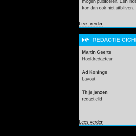
mogen publiceren. Een index
kon dan ook niet uitblijven.
over Index Cichlid
Lees verder
REDACTIE CICH
Martin Geerts
Hoofdredacteur
Ad Konings
Layout
Thijs janzen
redactielid
over Redactie Cich
Lees verder