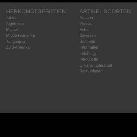
HERKOMSTGEBIEDEN
ARTIKEL SOORTEN
Afrika
Aquaria
Algemeen
Videos
Malawi
Fotos
Midden-Amerika
Bijvissen
Tanganjika
Biotopen
Zuid-Amerika
Informatief
Inrichting
Introductie
Links en Literatuur
Reisverhalen