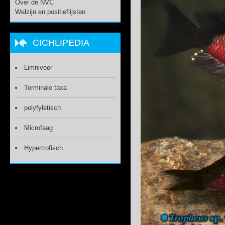
Over de NVC
Welzijn en positieflijsten
CICHLIPEDIA
Limnivoor
Terminale taxa
polyfyletisch
Microfaag
Hypertrofisch