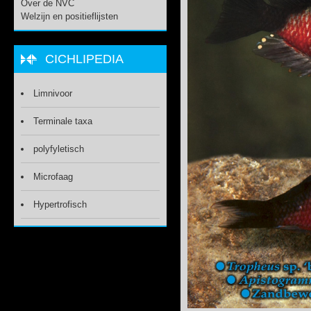
Over de NVC
Welzijn en positieflijsten
CICHLIPEDIA
Limnivoor
Terminale taxa
polyfyletisch
Microfaag
Hypertrofisch