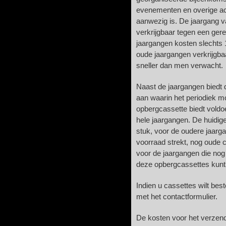
evenementen en overige ac
aanwezig is. De jaargang va
verkrijgbaar tegen een gere
jaargangen kosten slechts 1
oude jaargangen verkrijgbaa
sneller dan men verwacht.
Naast de jaargangen biedt
aan waarin het periodiek mo
opbergcassette biedt voldo
hele jaargangen. De huidig
stuk, voor de oudere jaarga
voorraad strekt, nog oude c
voor de jaargangen die nog
deze opbergcassettes kunt
Indien u cassettes wilt bes
met het contactformulier.
De kosten voor het verzend