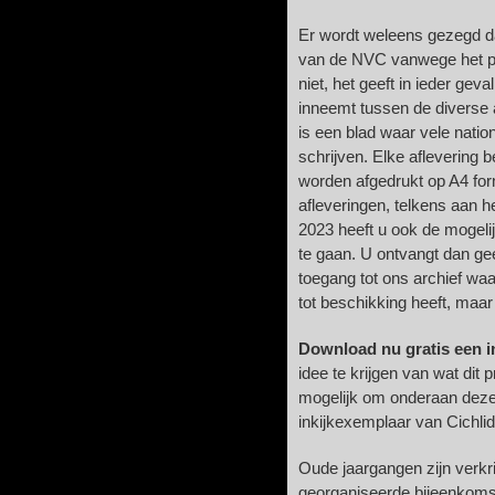
Er wordt weleens gezegd dat
van de NVC vanwege het per
niet, het geeft in ieder geva
inneemt tussen de diverse a
is een blad waar vele nation
schrijven. Elke aflevering b
worden afgedrukt op A4 for
afleveringen, telkens aan 
2023 heeft u ook de mogeli
te gaan. U ontvangt dan gee
toegang tot ons archief waa
tot beschikking heeft, maar
Download nu gratis een i
idee te krijgen van wat dit p
mogelijk om onderaan deze 
inkijkexemplaar van Cichli
Oude jaargangen zijn verkr
georganiseerde bijeenkomst