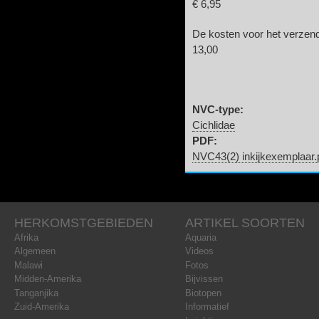
€ 6,95
De kosten voor het verzend
13,00
NVC-type:
Cichlidae
PDF:
NVC43(2) inkijkexemplaar.
HERKOMSTGEBIEDEN
ARTIKEL SOORTEN
Afrika
Aquaria
Algemeen
Videos
Malawi
Fotos
Midden-Amerika
Bijvissen
Tanganjika
Biotopen
Zuid-Amerika
Informatief