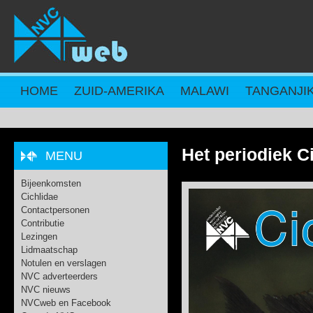
Overslaan en naar de inhoud gaan
HOME
ZUID-AMERIKA
MALAWI
TANGANJI
Het periodiek C
MENU
Bijeenkomsten
Cichlidae
Contactpersonen
Contributie
Lezingen
Lidmaatschap
Notulen en verslagen
NVC adverteerders
NVC nieuws
NVCweb en Facebook