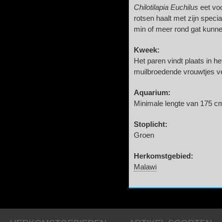
Chilotilapia Euchilus
eet voo
rotsen haalt met zijn speci
min of meer rond gat kunn
Kweek:
Het paren vindt plaats in he
muilbroedende vrouwtjes ve
Aquarium:
Minimale lengte van 175 cm,
Stoplicht:
Groen
Herkomstgebied:
Malawi