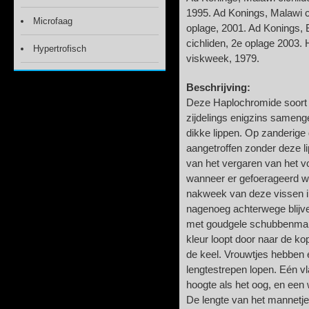
1995. Ad Konings, Malawi c
Microfaag
oplage, 2001. Ad Konings, 
cichliden, 2e oplage 2003.
Hypertrofisch
viskweek, 1979.
Beschrijving:
Deze Haplochromide soort h
zijdelings enigzins samenge
dikke lippen. Op zanderige
aangetroffen zonder deze l
van het vergaren van het vo
wanneer er gefoerageerd wor
nakweek van deze vissen in
nagenoeg achterwege blijv
met goudgele schubbenmar
kleur loopt door naar de kop
de keel. Vrouwtjes hebben 
lengtestrepen lopen. Eén vl
hoogte als het oog, en een w
De lengte van het mannetje