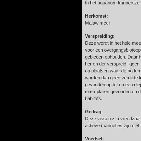
In het aquarium kunnen ze
Herkomst:
Malawimeer
Verspreiding:
Deze wordt in het hele mee
voor een overgangsbiotoop 
gebieden ophouden. Daar ha
her en der verspreid ligge
op plaatsen waar de bodem 
worden dan geen verdikte l
gevonden op tot op een di
exemplaren gevonden op de
habitats.
Gedrag:
Deze vissen zijn vreedzaa
actieve mannetjes zijn niet t
Voedsel: