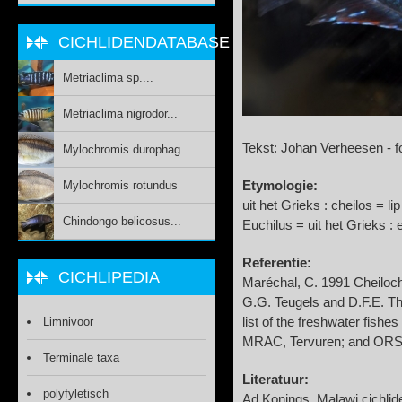
CICHLIDENDATABASE
Metriaclima sp....
Metriaclima nigrodor...
Tekst: Johan Verheesen - 
Mylochromis durophag...
Mylochromis rotundus
Etymologie:
uit het Grieks : cheilos = l
Chindongo belicosus...
Euchilus = uit het Grieks
Referentie:
CICHLIPEDIA
Maréchal, C. 1991 Cheilochr
G.G. Teugels and D.F.E. T
Limnivoor
list of the freshwater fish
MRAC, Tervuren; and ORST
Terminale taxa
Literatuur:
polyfyletisch
Ad Konings, Malawi cichlid