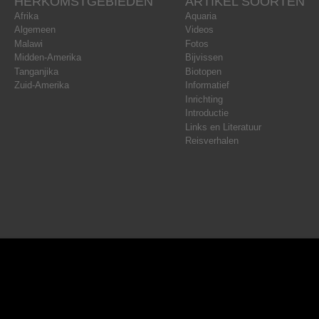
HERKOMSTGEBIEDEN
ARTIKEL SOORTEN
Afrika
Aquaria
Algemeen
Videos
Malawi
Fotos
Midden-Amerika
Bijvissen
Tanganjika
Biotopen
Zuid-Amerika
Informatief
Inrichting
Introductie
Links en Literatuur
Reisverhalen