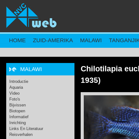
Overslaan en naar de inhoud gaan
HOME
ZUID-AMERIKA
MALAWI
TANGANJI
Chilotilapia e
MALAWI
1935)
Introductie
Aquaria
Video
Foto's
Bijvissen
Biotopen
Informatief
Inrichting
Links En Literatuur
Reisverhalen